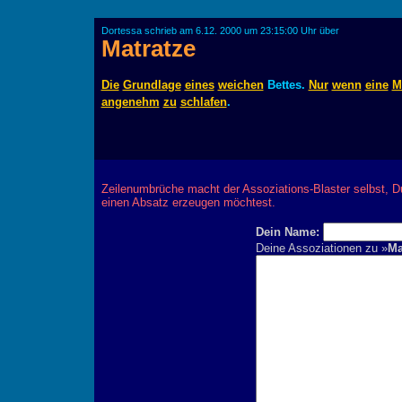
Dortessa schrieb am 6.12. 2000 um 23:15:00 Uhr über
Matratze
Die
Grundlage
eines
weichen
Bettes.
Nur
wenn
eine
M
angenehm
zu
schlafen
.
Zeilenumbrüche macht der Assoziations-Blaster selbst, D
einen Absatz erzeugen möchtest.
Dein Name:
Deine Assoziationen zu »
Ma