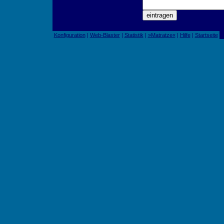
Konfiguration
|
Web-Blaster
|
Statistik
|
»Matratze«
|
Hilfe
|
Startseite