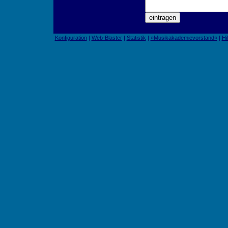
Konfiguration
|
Web-Blaster
|
Statistik
|
»Musikakademievorstand«
|
Hi