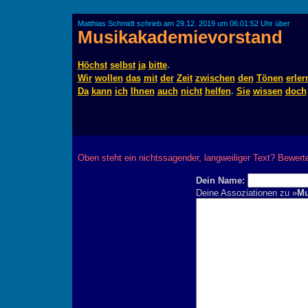
Matthias Schmidt schrieb am 29.12. 2019 um 06:01:52 Uhr über
Musikakademievorstand
Höchst
selbst
ja
bitte
.
Wir
wollen
das
mit
der
Zeit
zwischen
den
Tönen
erler
Da
kann
ich
Ihnen
auch
nicht
helfen
.
Sie
wissen
doch
Oben steht ein nichtssagender, langweiliger Text? Bewe
Dein Name:
Deine Assoziationen zu »
Mu