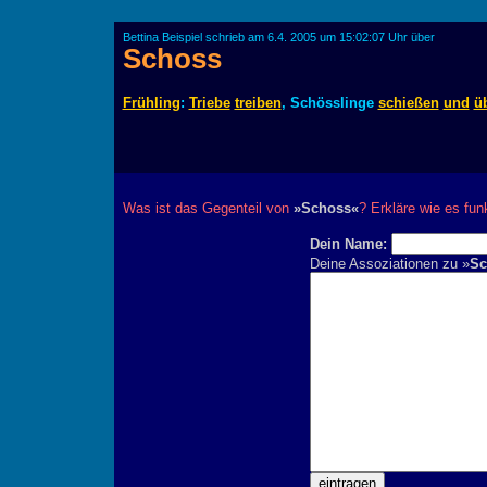
Bettina Beispiel schrieb am 6.4. 2005 um 15:02:07 Uhr über
Schoss
Frühling
:
Triebe
treiben
, Schösslinge
schießen
und
ü
Was ist das Gegenteil von
»Schoss«
? Erkläre wie es funk
Dein Name:
Deine Assoziationen zu »
Sc