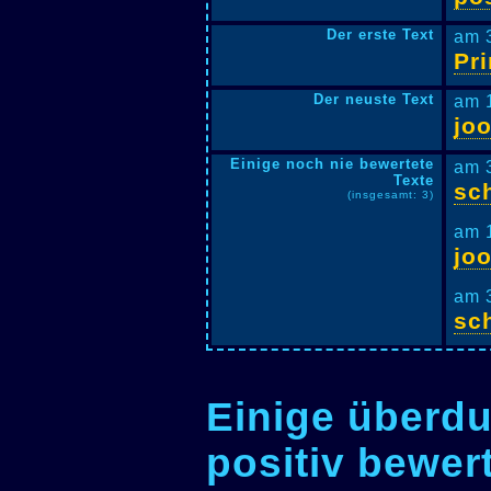
Der erste Text
am 
Pr
Der neuste Text
am 
jo
Einige noch nie bewertete
am 
Texte
sc
(insgesamt: 3)
am 
jo
am 
sc
Einige überdu
positiv bewer