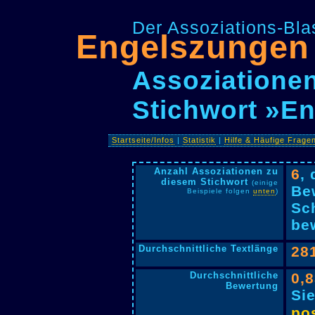
Der Assoziations-Blas
Engelszungen
Assoziationen
Stichwort »E
Startseite/Infos
|
Statistik
|
Hilfe & Häufige Frage
Anzahl Assoziationen zu
6
,
diesem Stichwort
(einige
Be
Beispiele folgen
unten
)
Sc
bew
Durchschnittliche Textlänge
28
Durchschnittliche
0,
Bewertung
Si
pos