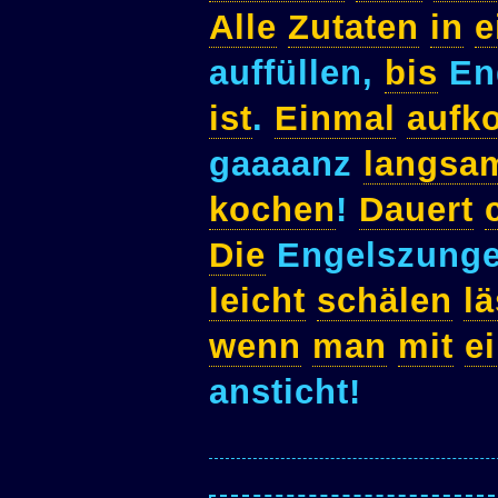
Alle
Zutaten
in
e
auffüllen,
bis
En
ist
.
Einmal
aufk
gaaaanz
langsa
kochen
!
Dauert
Die
Engelszung
leicht
schälen
lä
wenn
man
mit
e
ansticht!