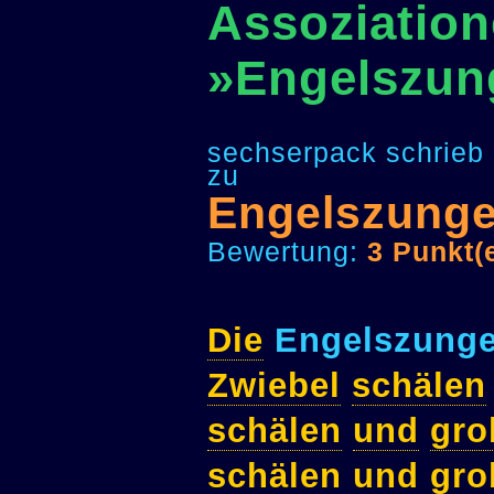
Assoziation
»Engelszun
sechserpack schrieb
zu
Engelszung
Bewertung:
3 Punkt(
Die
Engelszung
Zwiebel
schälen
schälen
und
gro
schälen
und
gro