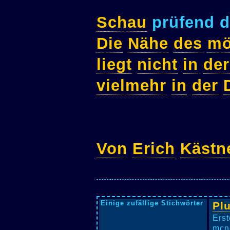
Schau
prüfend d
Die
Nähe
des
mö
liegt
nicht
in
der
vielmehr
in
der
Von
Erich
Kästn
Einige zufällige Stichwörter
Pl
Erst
mcne