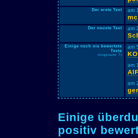
Der erste Text
am 
mc
Der neuste Text
am 
Sc
Einige noch nie bewertete
am 
Texte
KO
(insgesamt: 7)
am 
Al
am 
ge
Einige überdu
positiv bewer