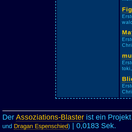
Fi
Erst
wald
Ma
Erst
Chri
mu
Erst
toki
Bli
Erst
Chri
Der
Assoziations-Blaster
ist ein Projek
| 0,0183 Sek.
und
Dragan Espenschied
)