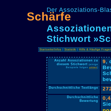
Der Assoziations-Blas
Schärfe
Assoziationen
Stichwort »Sc
Startseite/Infos
|
Statistik
|
Hilfe & Häufige Frage
Anzahl Assoziationen zu
9
,
diesem Stichwort
(einige
Be
Beispiele folgen
unten
)
Sc
bew
Durchschnittliche Textlänge
27
Durchschnittliche
0,
Bewertung
Si
pos