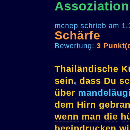
Assoziation
mcnep schrieb am 1.
Schärfe
Bewertung:
3 Punkt(
Thailändische
K
sein
,
dass
Du
sc
über
mandeläugi
dem
Hirn
gebran
wenn
man
die
h
beeindrucken
wi