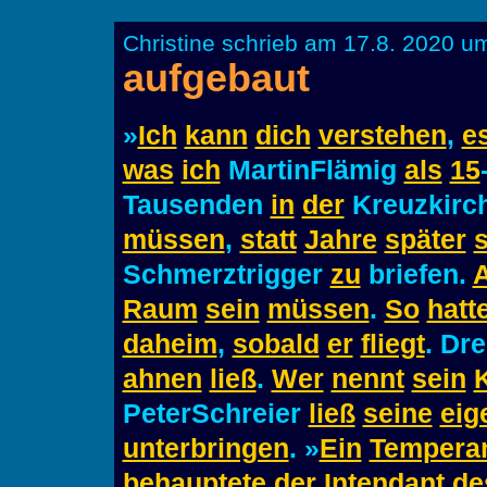
Christine schrieb am 17.8. 2020 u
aufgebaut
»
Ich
kann
dich
verstehen
,
e
was
ich
MartinFlämig
als
15
Tausenden
in
der
Kreuzkirc
müssen
,
statt
Jahre
später
Schmerztrigger
zu
briefen.
Raum
sein
müssen
.
So
hatt
daheim
,
sobald
er
fliegt
. Dr
ahnen
ließ
.
Wer
nennt
sein
PeterSchreier
ließ
seine
eig
unterbringen
. »
Ein
Tempera
behauptete
der
Intendant
de