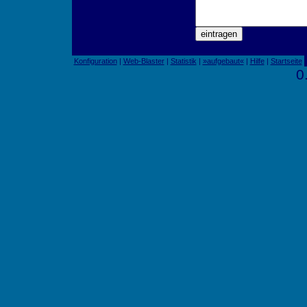
Konfiguration
|
Web-Blaster
|
Statistik
|
»aufgebaut«
|
Hilfe
|
Startseite
0