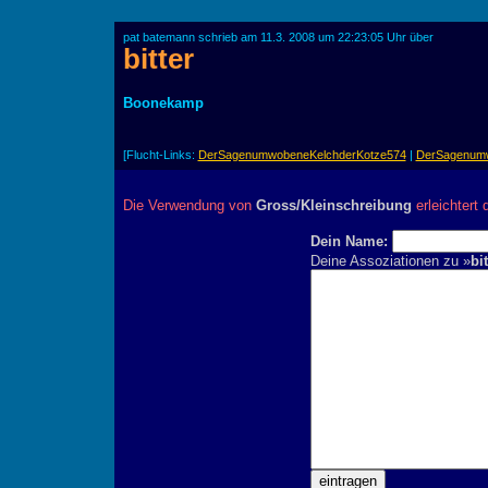
pat batemann schrieb am 11.3. 2008 um 22:23:05 Uhr über
bitter
Boonekamp
[Flucht-Links:
DerSagenumwobeneKelchderKotze574
|
DerSagenumw
Die Verwendung von
Gross/Kleinschreibung
erleichtert 
Dein Name:
Deine Assoziationen zu »
bit