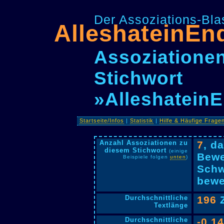
Der Assoziations-Blas
AlleshateinEn
Assoziationen
Stichwort
»Alleshatein
Startseite/Infos
|
Statistik
|
Hilfe & Häufige Frage
Anzahl Assoziationen zu
7
, d
diesem Stichwort
(einige
Bewe
Beispiele folgen
unten
)
Schw
bewe
Durchschnittliche
196
Z
Textlänge
Durchschnittliche
-0,1