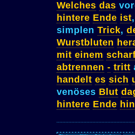
Welches
das
vor
hintere
Ende
ist
simplen
Trick
,
d
Wurstbluten
her
mit
einem
schar
abtrennen
-
tritt
handelt
es
sich
venöses
Blut
da
hintere
Ende
hin