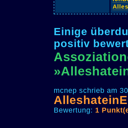
Alle
Einige überdu
positiv bewer
Assoziation
»Alleshate
mcnep schrieb am 30
Alleshatein
Bewertung:
1 Punkt(