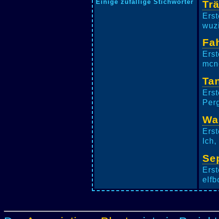
Einige zufällige Stichwörter
Tr
Erst
wuzi
Fa
Erst
mcne
Ta
Erst
Perg
Wa
Erst
Ich,
Se
Erst
elfb