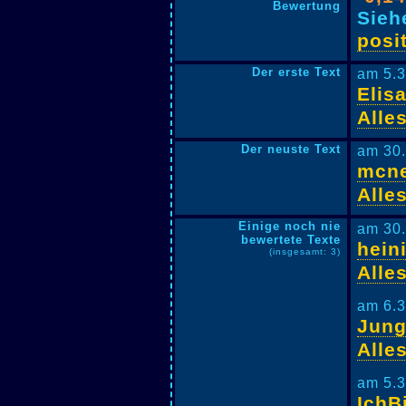
Bewertung
Sieh
posi
Der erste Text
am 5.3
Elis
Alle
Der neuste Text
am 30.
mcne
Alle
Einige noch nie
am 30.
bewertete Texte
hein
(insgesamt: 3)
Alle
am 6.3
Jung
Alle
am 5.3
IchB