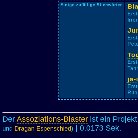
Einige zufällige Stichwörter
Bl
Erst
Irre
Ju
Erst
Pete
To
Erst
Tann
ja
Erst
Rita
Der
Assoziations-Blaster
ist ein Projek
| 0,0173 Sek.
und
Dragan Espenschied
)