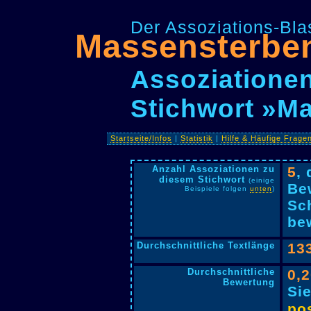
Der Assoziations-Blas
Massensterbe
Assoziationen
Stichwort »M
Startseite/Infos
|
Statistik
|
Hilfe & Häufige Frage
Anzahl Assoziationen zu
5
,
diesem Stichwort
(einige
Be
Beispiele folgen
unten
)
Sc
bew
Durchschnittliche Textlänge
13
Durchschnittliche
0,
Bewertung
Si
pos