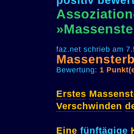
positiv bewer
Assoziation
»Massenste
faz.net schrieb am 7
Massenster
Bewertung:
1 Punkt(
Erstes
Massenst
Verschwinden
d
Eine
fünftägige