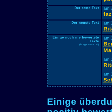
Der erste Text
am 
fa
Der neuste Text
am 
Ri
Einige noch nie bewertete
am 
Texte
Be
(insgesamt: 4)
Ma
am 
Ri
am 
Sc
Einige überdu