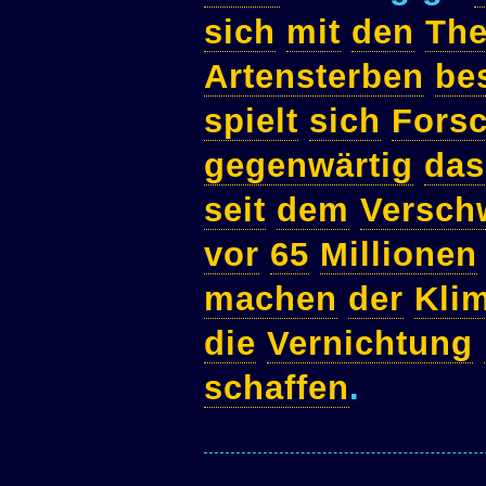
sich
mit
den
Th
Artensterben
be
spielt
sich
Fors
gegenwärtig
das
seit
dem
Versch
vor
65
Millionen
machen
der
Kli
die
Vernichtung
schaffen
.