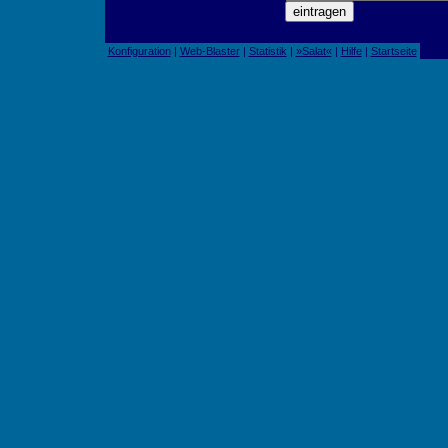
Konfiguration
|
Web-Blaster
|
Statistik
|
»Salat«
|
Hilfe
|
Startseite