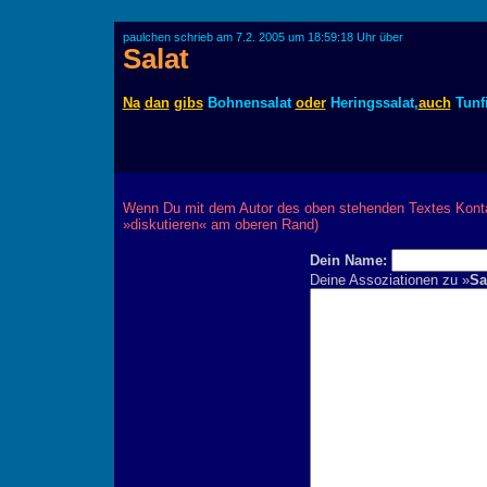
paulchen schrieb am 7.2. 2005 um 18:59:18 Uhr über
Salat
Na
dan
gibs
Bohnensalat
oder
Heringssalat,
auch
Tunf
Wenn Du mit dem Autor des oben stehenden Textes Kontak
»diskutieren« am oberen Rand)
Dein Name:
Deine Assoziationen zu »
Sa