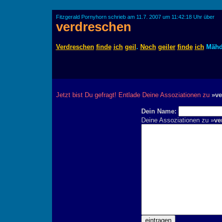
Fitzgerald Pornyhorn schrieb am 11.7. 2007 um 11:42:18 Uhr über
verdreschen
Verdreschen
finde
ich
geil
.
Noch
geiler
finde
ich
Mähdr
Jetzt bist Du gefragt! Entlade Deine Assoziationen zu
»ve
Dein Name:
Deine Assoziationen zu »
ve