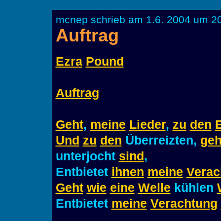
mcnep schrieb am 1.6. 2004 um 20
Auftrag
Ezra
Pound
Auftrag
Geht
,
meine
Lieder
,
zu
den
Und
zu
den
Überreizten,
geh
unterjocht
sind
,
Entbietet
ihnen
meine
Verac
Geht
wie
eine
Welle
kühlen
Entbietet
meine
Verachtung