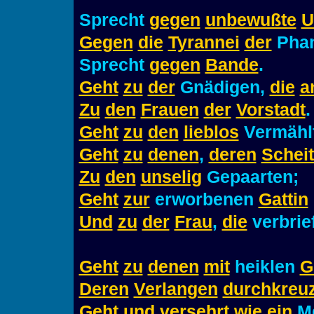
Sprecht
gegen
unbewußte
U
Gegen
die
Tyrannei
der
Phan
Sprecht
gegen
Bande
.
Geht
zu
der
Gnädigen,
die
a
Zu
den
Frauen
der
Vorstadt
.
Geht
zu
den
lieblos
Vermähl
Geht
zu
denen
,
deren
Schei
Zu
den
unselig
Gepaarten;
Geht
zur
erworbenen
Gattin
Und
zu
der
Frau
,
die
verbrie
Geht
zu
denen
mit
heiklen
G
Deren
Verlangen
durchkreuz
Geht
und
versehrt
wie
ein
Me