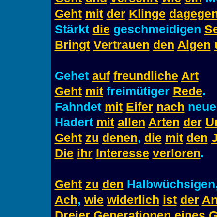
Geht
mit
der
Klinge
dagege
Stärkt
die
geschmeidigen
S
Bringt
Vertrauen
den
Algen
Gehet
auf
freundliche
Art
Geht
mit
freimütiger
Rede
.
Fahndet
mit
Eifer
nach
neu
Hadert
mit
allen
Arten
der
U
Geht
zu
denen
,
die
mit
den
Die
ihr
Interesse
verloren
.
Geht
zu
den
Halbwüchsigen
Ach
,
wie
widerlich
ist
der
An
Dreier
Generationen
eines
G