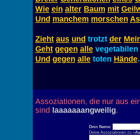
Wie
ein
alter
Baum
mit
Geil
Und
manchem
morschen
As
Zieht
aus
und
trotzt
der
Mei
Geht
gegen
alle
vegetabile
Und
gegen
alle
toten
Hände
.
Assoziationen, die nur aus e
sind
laaaaaaangweilig
.
Dein Name:
Deine Assoziationen zu »
Au