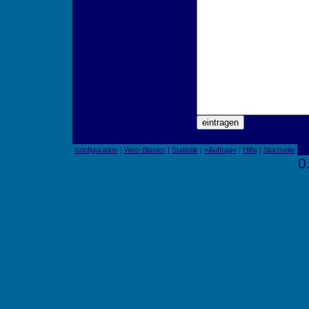
Konfiguration
|
Web-Blaster
|
Statistik
|
»Auftrag«
|
Hilfe
|
Startseite
0