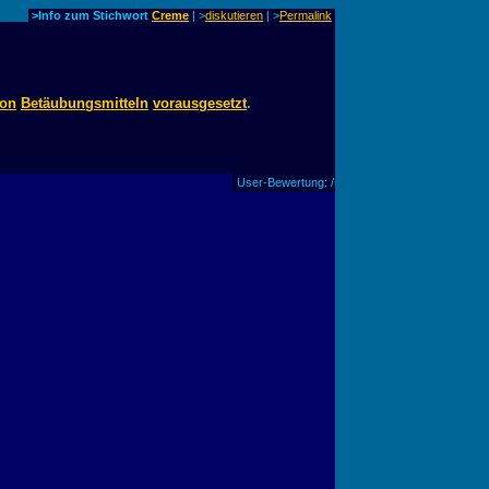
>Info zum Stichwort
Creme
| >
diskutieren
|
>
Permalink
on
Betäubungsmitteln
vorausgesetzt
.
User-Bewertung: /