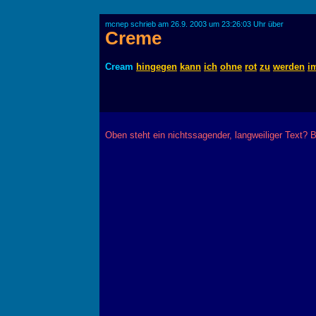
mcnep schrieb am 26.9. 2003 um 23:26:03 Uhr über
Creme
Cream
hingegen
kann
ich
ohne
rot
zu
werden
i
Oben steht ein nichtssagender, langweiliger Text