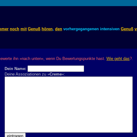
mmer
noch
mit
Genuß
hören
,
den
vorhergegangenen intensiven
Genuß
v
? Bewerte ihn »nach unten«, wenn Du Bewertungspunkte hast.
Wie geht das
?.
Dein Name:
Deine Assoziationen zu »
Creme
«: