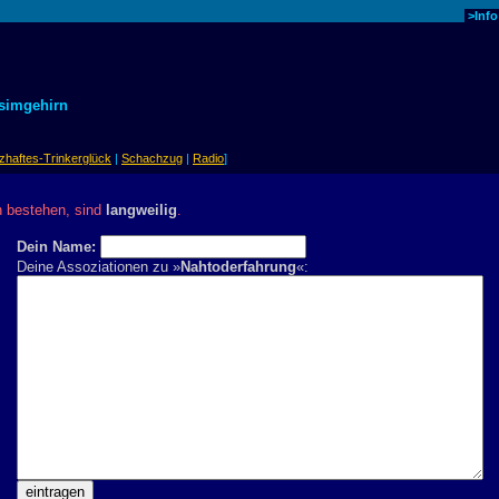
>Inf
simgehirn
haftes-Trinkerglück
|
Schachzug
|
Radio
]
n bestehen, sind
langweilig
.
Dein Name:
Deine Assoziationen zu »
Nahtoderfahrung
«: