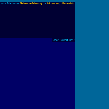
o zum Stichwort
Nahtoderfahrung
| >
diskutieren
|
>
Permalink
User-Bewertung: /