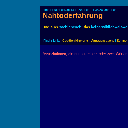
schmidt schrieb am 13.1. 2024 um 11:36:30 Uhr über
Nahtoderfahrung
und
eins
sachicheuch,
das
keinerwiklichweiswa
[Flucht-Links:
Gesdiichtklitterung
|
Vertrauenssache
|
Schmerz
Assoziationen, die nur aus einem oder zwei Wörter