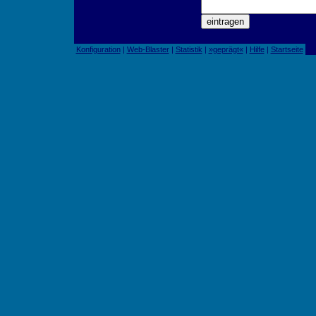
Konfiguration
|
Web-Blaster
|
Statistik
|
»geprägt«
|
Hilfe
|
Startseite