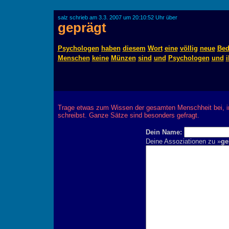
salz schrieb am 3.3. 2007 um 20:10:52 Uhr über
geprägt
Psychologen
haben
diesem
Wort
eine
völlig
neue
Bed
Menschen
keine
Münzen
sind
und
Psychologen
und
i
Trage etwas zum Wissen der gesamten Menschheit bei, 
schreibst. Ganze Sätze sind besonders gefragt.
Dein Name:
Deine Assoziationen zu »
ge