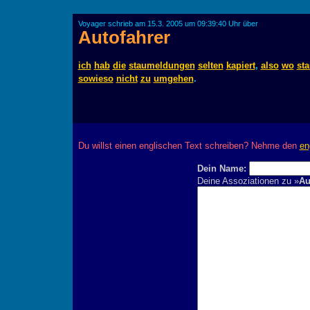
Voyager schrieb am 15.3. 2005 um 09:39:40 Uhr über
Autofahrer
ich
hab
die
staumeldungen
selten
kapiert
,
also
wo
sta
sowieso
nicht
zu
umgehen
.
Du willst einen englischen Text schreiben? Nehme den
en
Dein Name:
Deine Assoziationen zu »
Au