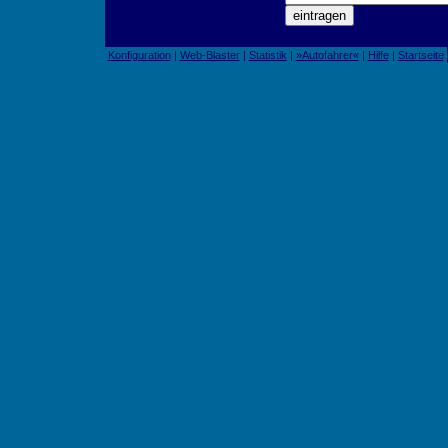
Konfiguration
|
Web-Blaster
|
Statistik
|
»Autofahrer«
|
Hilfe
|
Startseite