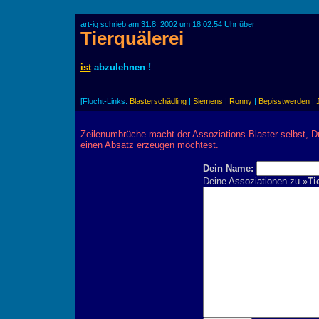
art-ig schrieb am 31.8. 2002 um 18:02:54 Uhr über
Tierquälerei
ist
abzulehnen !
[Flucht-Links:
Blasterschädling
|
Siemens
|
Ronny
|
Bepisstwerden
|
Zeilenumbrüche macht der Assoziations-Blaster selbst, D
einen Absatz erzeugen möchtest.
Dein Name:
Deine Assoziationen zu »
Ti