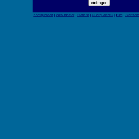
Konfiguration
|
Web-Blaster
|
Statistik
|
»Tierquälerei«
|
Hilfe
|
Startseit