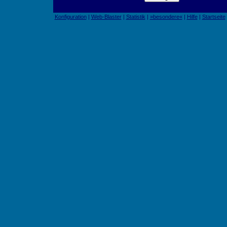
Konfiguration
|
Web-Blaster
|
Statistik
|
»besondere«
|
Hilfe
|
Startseite