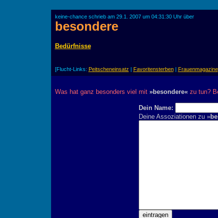
keine-chance schrieb am 29.1. 2007 um 04:31:30 Uhr über
besondere
Bedürfnisse
[Flucht-Links:
Peitscheneinsatz
|
Favoritensterben
|
Frauenmagazine
Was hat ganz besonders viel mit
»besondere«
zu tun? Be
Dein Name:
Deine Assoziationen zu »
be