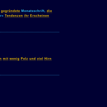
l
gegründete
Monatsschrift,
die
er«
Tendenzen
ihr
Erscheinen
n
mit
wenig
Pelz
und
viel
Hirn