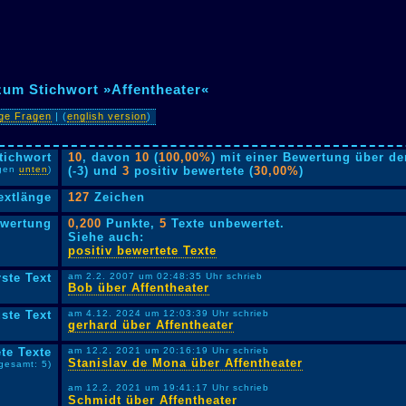
zum Stichwort »Affentheater«
ige Fragen
| (
english version
)
tichwort
10
, davon
10
(
100,00%
) mit einer Bewertung über de
lgen
unten
)
(-3) und
3
positiv bewertete (
30,00%
)
extlänge
127
Zeichen
ewertung
0,200
Punkte,
5
Texte unbewertet.
Siehe auch:
positiv bewertete Texte
rste Text
am 2.2. 2007 um 02:48:35 Uhr schrieb
Bob über Affentheater
ste Text
am 4.12. 2024 um 12:03:39 Uhr schrieb
gerhard über Affentheater
te Texte
am 12.2. 2021 um 20:16:19 Uhr schrieb
Stanislav de Mona über Affentheater
sgesamt: 5)
am 12.2. 2021 um 19:41:17 Uhr schrieb
Schmidt über Affentheater