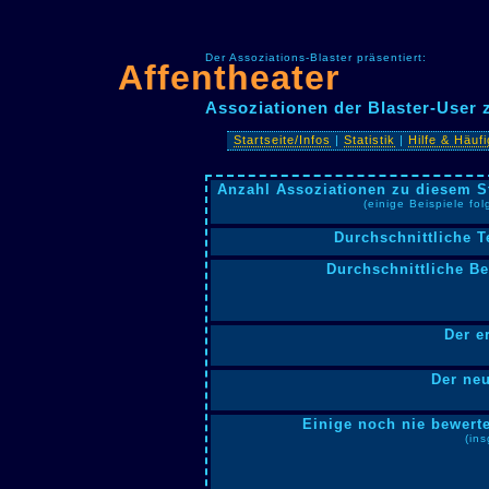
Der Assoziations-Blaster präsentiert:
Affentheater
Assoziationen der Blaster-User 
Startseite/Infos
|
Statistik
|
Hilfe & Häuf
Anzahl Assoziationen zu diesem S
(einige Beispiele fo
Durchschnittliche T
Durchschnittliche B
Der e
Der neu
Einige noch nie bewerte
(in