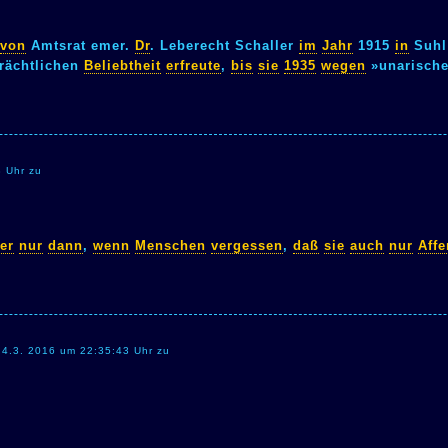
von
Amtsrat emer.
Dr
. Leberecht Schaller
im
Jahr
1915
in
Suh
rächtlichen
Beliebtheit
erfreute
,
bis
sie
1935
wegen
»unarisch
8 Uhr zu
er
nur
dann
,
wenn
Menschen
vergessen
,
daß
sie
auch
nur
Affe
am 4.3. 2016 um 22:35:43 Uhr zu