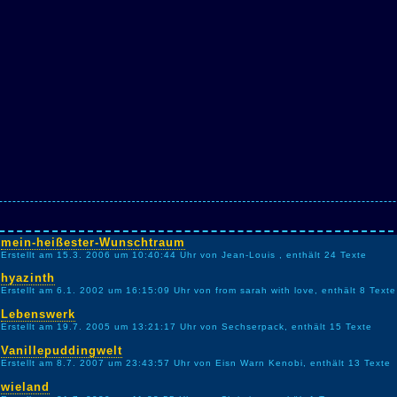
mein-heißester-Wunschtraum
Erstellt am 15.3. 2006 um 10:40:44 Uhr von Jean-Louis , enthält 24 Texte
hyazinth
Erstellt am 6.1. 2002 um 16:15:09 Uhr von from sarah with love, enthält 8 Texte
Lebenswerk
Erstellt am 19.7. 2005 um 13:21:17 Uhr von Sechserpack, enthält 15 Texte
Vanillepuddingwelt
Erstellt am 8.7. 2007 um 23:43:57 Uhr von Eisn Warn Kenobi, enthält 13 Texte
wieland