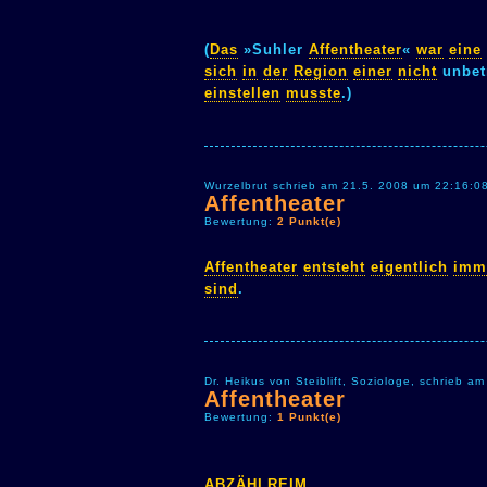
(
Das
»Suhler
Affentheater
«
war
eine
sich
in
der
Region
einer
nicht
unbet
einstellen
musste
.)
Wurzelbrut schrieb am 21.5. 2008 um 22:16:0
Affentheater
Bewertung:
2 Punkt(e)
Affentheater
entsteht
eigentlich
imm
sind
.
Dr. Heikus von Steiblift, Soziologe, schrieb 
Affentheater
Bewertung:
1 Punkt(e)
ABZÄHLREIM