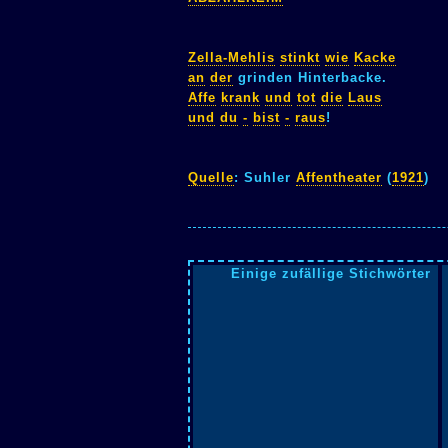
Zella-Mehlis
stinkt
wie
Kacke
an
der
grinden Hinterbacke.
Affe
krank
und
tot
die
Laus
und
du
-
bist
-
raus
!
Quelle
: Suhler
Affentheater
(
1921
)
Einige zufällige Stichwörter