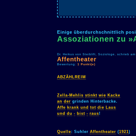
Einige überdurchschnittlich posi
Assoziationen zu »
Dr. Heikus von Steiblift, Soziologe, schrieb 
Affentheater
Bewertung:
1 Punkt(e)
ABZÄHLREIM
Zella-Mehlis
stinkt
wie
Kacke
an
der
grinden Hinterbacke.
Affe
krank
und
tot
die
Laus
und
du
-
bist
-
raus
!
Quelle
: Suhler
Affentheater
(
1921
)