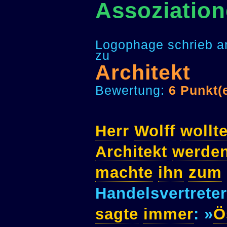
Assoziation
Logophage schrieb a
zu
Architekt
Bewertung:
6 Punkt(
Herr
Wolff
wollt
Architekt
werde
machte
ihn
zum
Handelsvertrete
sagte
immer
: »
Ö