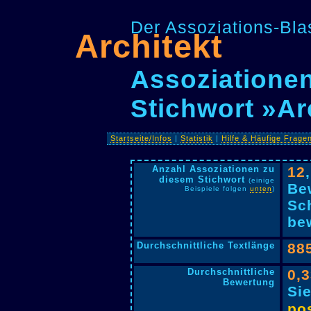
Der Assoziations-Blas
Architekt
Assoziationen
Stichwort »Ar
Startseite/Infos
|
Statistik
|
Hilfe & Häufige Frage
Anzahl Assoziationen zu
12
diesem Stichwort
(einige
Be
Beispiele folgen
unten
)
Sc
bew
Durchschnittliche Textlänge
88
Durchschnittliche
0,
Bewertung
Si
pos