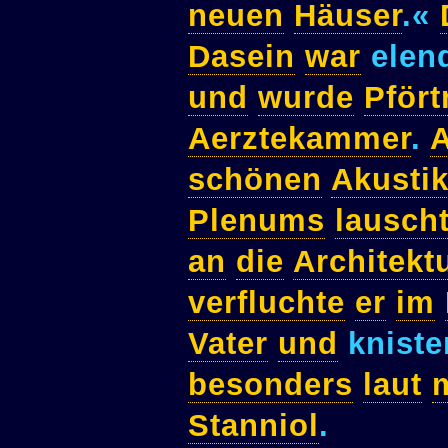
neuen
Häuser
.«
Dasein
war
elen
und
wurde
Pfört
Aerztekammer
.
A
schönen
Akusti
Plenums
lausch
an
die
Architekt
verfluchte
er
im
Vater
und
kniste
besonders
laut
Stanniol
.