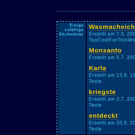
Einige
Wasmacheich
zufällige
Erstellt am 7.3. 2
Stichwörter
TooCoolForThisWorl
Monsanto
Erstellt am 5.7. 2
Karla
Erstellt am 13.9. 
Texte
kriegste
Erstellt am 3.7. 2
Texte
entdeckt
Erstellt am 20.9. 
Texte