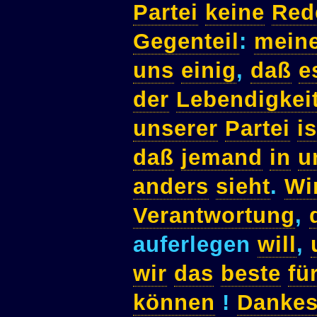
Partei
keine
Red
Gegenteil
:
mein
uns
einig
,
daß
e
der
Lebendigkei
unserer
Partei
is
daß
jemand
in
u
anders
sieht
.
Wi
Verantwortung
,
auferlegen
will
,
wir
das
beste
fü
können
!
Danke