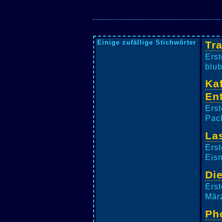
Einige zufällige Stichwörter
Tr
Erst
blub
Ka
En
Erst
Pack
La
Erst
Eisn
Di
Erst
März
Ph