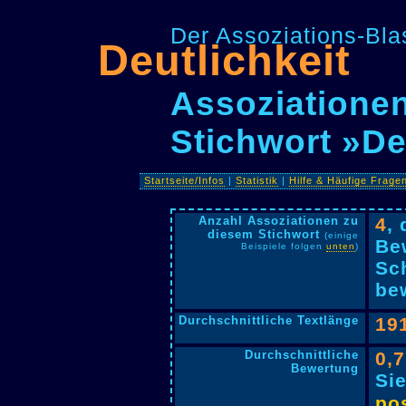
Der Assoziations-Blas
Deutlichkeit
Assoziationen
Stichwort »De
Startseite/Infos
|
Statistik
|
Hilfe & Häufige Frage
Anzahl Assoziationen zu
4
,
diesem Stichwort
(einige
Be
Beispiele folgen
unten
)
Sc
bew
Durchschnittliche Textlänge
19
Durchschnittliche
0,
Bewertung
Si
pos