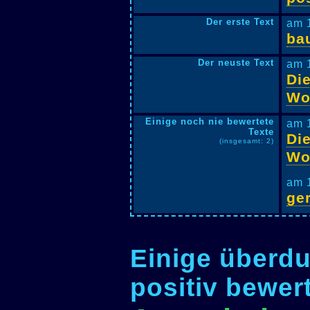
Der erste Text
am 
ba
Der neuste Text
am 
Die
Wo
Einige noch nie bewertete
am 
Texte
Die
(insgesamt: 2)
Wo
am 
ger
Einige überdu
positiv bewer