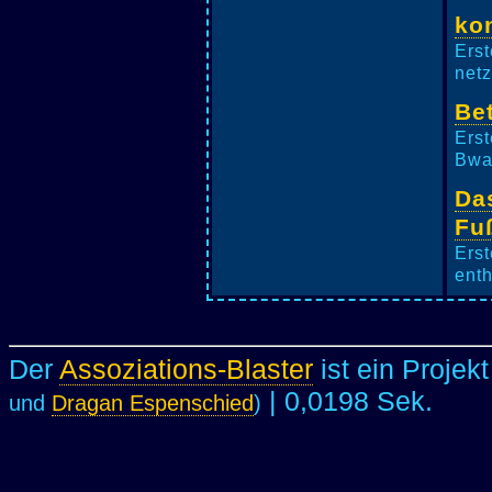
ko
Erst
netz
Be
Erst
Bwan
Da
Fu
Erst
enth
Der
Assoziations-Blaster
ist ein Projek
| 0,0198 Sek.
und
Dragan Espenschied
)