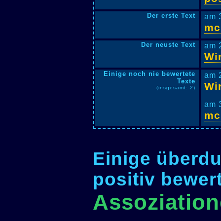
Der erste Text
am 
mc
Der neuste Text
am 
Wi
Einige noch nie bewertete
am 
Texte
Wi
(insgesamt: 2)
am 
mc
Einige überdu
positiv bewer
Assoziation