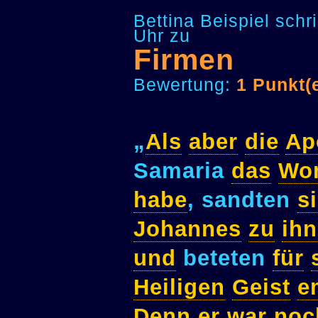
Bettina Beispiel sch
Uhr zu
Firmen
Bewertung:
1 Punkt(
„
Als
aber
die
Ap
Samaria
das
Wor
habe
, sandten
s
Johannes
zu
ih
und
beteten
für
Heiligen
Geist
e
Denn
er
war
noc