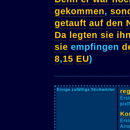
gekommen
,
son
getauft
auf
den
Da
legten
sie
ih
sie
empfingen
d
8
,
15
EU
)
Einige zufällige Stichwörter
re
Erst
pixl
Ko
Erst
Arne