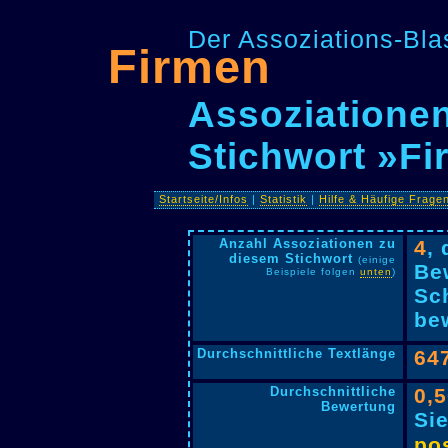
Der Assoziations-Blas
Firmen
Assoziationen
Stichwort »F
Startseite/Infos
|
Statistik
|
Hilfe & Häufige Frage
Anzahl Assoziationen zu
4
,
diesem Stichwort
(einige
Be
Beispiele folgen
unten
)
Sc
bew
Durchschnittliche Textlänge
64
Durchschnittliche
0,
Bewertung
Si
pos