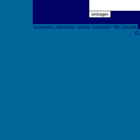
Konfiguration
|
Web-Blaster
|
Statistik
|
»Grönland«
|
Hilfe
|
Startseite
0