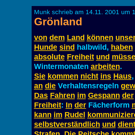
Munk schrieb am 14.11. 2001 um 1
Grönland
von
dem
Land
können
unse
Hunde
sind
halbwild,
haben
absolute
Freiheit
und
müss
Wintermonaten
arbeiten
.
Sie
kommen
nicht
ins
Haus
an
die
Verhaltensregeln
gew
Das
Fahren
im
Gespann
der
Freiheit
:
In
der
Fächerform
kann
im
Rudel
kommunizier
selbstverständlich
und
dien
Strafen
.
Die
Peitsche
komm