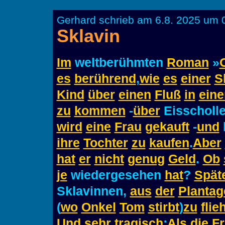
Gerhard schrieb am 6.8. 2025 um 
Sklavin
Im
weltberühmten
Roman
»
es
berührend
,
wie
es
einer
S
Kind
über
einen
Fluß
in
eine
zu
kommen
-
über
Eisscholl
wird
eine
Frau
gekauft
-
und
ihre
Tochter
zu
kaufen
.
Aber
hat
er
nicht
genug
Geld
.
Ob
je
wiedergesehen
hat
?
Spät
Sklavinnen,
aus
der
Plantag
(
wo
Onkel
Tom
stirbt
)
zu
flie
Und
sehr
tragisch
:
Als
die
F