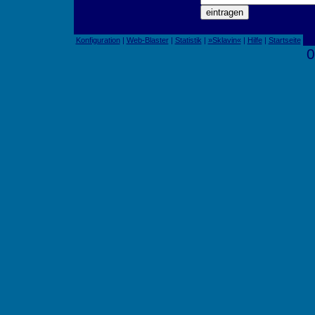
Konfiguration
|
Web-Blaster
|
Statistik
|
»Sklavin«
|
Hilfe
|
Startseite
0