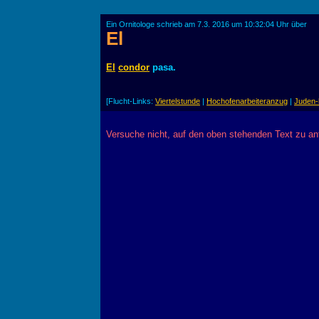
Ein Ornitologe schrieb am 7.3. 2016 um 10:32:04 Uhr über
El
El
condor
pasa.
[Flucht-Links:
Viertelstunde
|
Hochofenarbeiteranzug
|
Juden-
Versuche nicht, auf den oben stehenden Text zu a