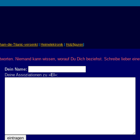
ham-die-Titanic-versenkt
|
Heimelektronik
|
Holzfiguren
]
ntworten. Niemand kann wissen, worauf Du Dich beziehst. Schreibe lieber e
Dein Name:
Deine Assoziationen zu »
El
«: