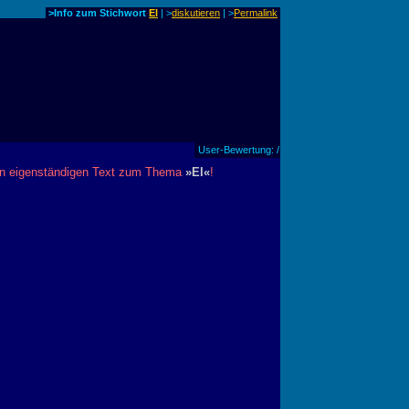
>Info zum Stichwort
El
| >
diskutieren
|
>
Permalink
User-Bewertung: /
inen eigenständigen Text zum Thema
»El«
!