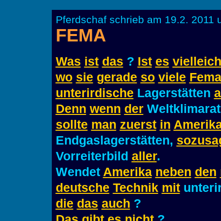
Pferdschaf schrieb am 19.2. 2011 
FEMA
Was
ist
das
?
Ist
es
vielleich
wo
sie
gerade
so
viele
Fem
unterirdische
Lagerstätten
a
Denn
wenn
der
Weltklimara
sollte
man
zuerst
in
Amerik
Endgaslagerstätten,
sozusa
Vorreiterbild
aller
.
Wendet
Amerika
neben
den
deutsche
Technik
mit
unteri
die
das
auch
?
Das
gibt
es
nicht
?