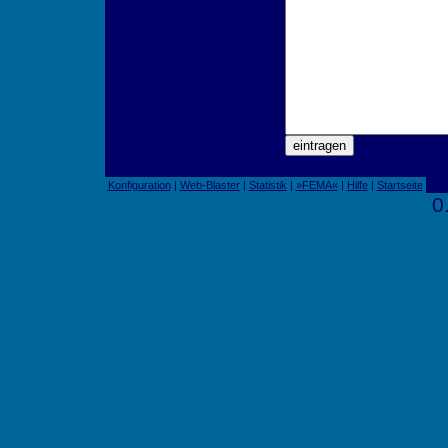
Konfiguration
|
Web-Blaster
|
Statistik
|
»FEMA«
|
Hilfe
|
Startseite
0