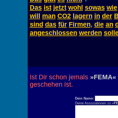
Das
ist
jetzt
wohl
sowas
wie
will
man
CO2
lagern
in
der
B
sind
das
für
Firmen
,
die
an
angeschlossen
werden
soll
Ist Dir schon jemals
»FEMA«
geschehen ist.
Dein Name:
Deine Assoziationen zu »
F