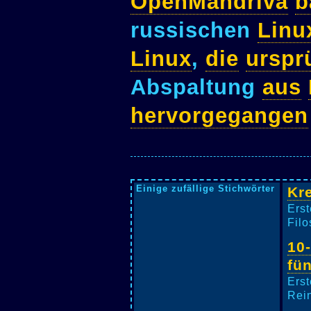
OpenMandriva
b
russischen
Linu
Linux
,
die
urspr
Abspaltung
aus
hervorgegangen
Einige zufällige Stichwörter
Kr
Erst
Filo
10
fü
Erst
Rein