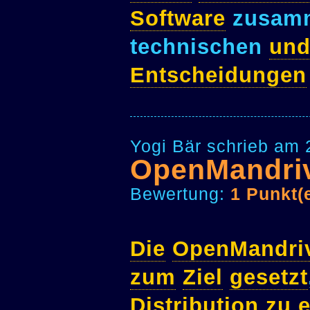
Software
zusamm
technischen
un
Entscheidungen
Yogi Bär schrieb am 
OpenMandri
Bewertung:
1 Punkt(
Die
OpenMandri
zum
Ziel
gesetzt
Distribution
zu
e