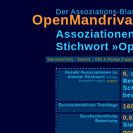
Der Assoziations-Blas
OpenMandriva
Assoziationen
Stichwort »O
Startseite/Infos
|
Statistik
|
Hilfe & Häufige Frage
Anzahl Assoziationen zu
6
,
diesem Stichwort
(einige
Be
Beispiele folgen
unten
)
Sc
bew
Durchschnittliche Textlänge
16
Durchschnittliche
0,
Bewertung
Si
pos