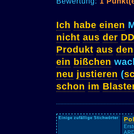
Bewertung:
1 Punkt(
Ich
habe
einen
M
nicht
aus
der
D
Produkt
aus
den
ein
bißchen
wack
neu
justieren
(
s
schon
im
Blaste
Einige zufällige Stichwörter
Pol
Erst
ARD