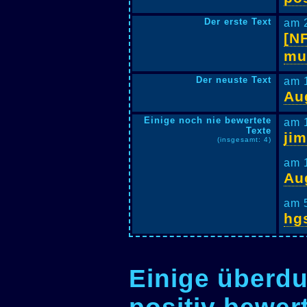
Der erste Text
am 
[N
mul
Der neuste Text
am 
Au
Einige noch nie bewertete
am 
Texte
jim
(insgesamt: 4)
am 
Au
am 
hg
Einige überdu