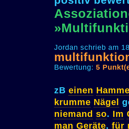
positiv bewer
Assoziation
»Multifunkt
Jordan schrieb am 18
multifunktio
Bewertung:
5 Punkt(
zB
einen
Hamme
krumme
Nägel
g
niemand
so
.
Im
man
Geräte
,
für