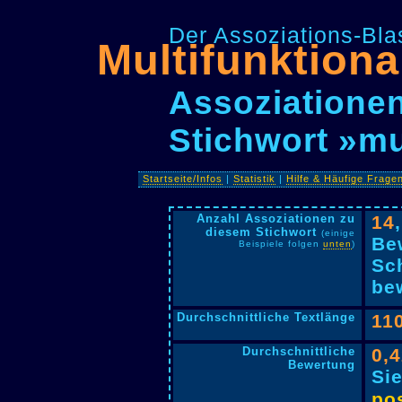
Der Assoziations-Blas
Multifunktiona
Assoziationen
Stichwort »mu
Startseite/Infos
|
Statistik
|
Hilfe & Häufige Frage
Anzahl Assoziationen zu
14
diesem Stichwort
(einige
Be
Beispiele folgen
unten
)
Sc
bew
Durchschnittliche Textlänge
11
Durchschnittliche
0,
Bewertung
Si
pos