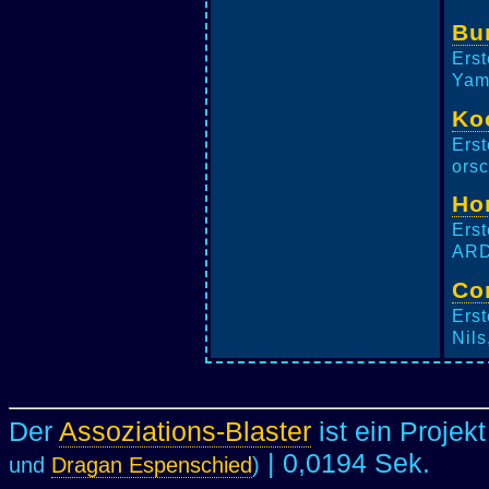
Bu
Erst
Yam
Ko
Erst
orsc
Ho
Erst
ARD
Co
Erst
Nils
Der
Assoziations-Blaster
ist ein Projek
| 0,0194 Sek.
und
Dragan Espenschied
)