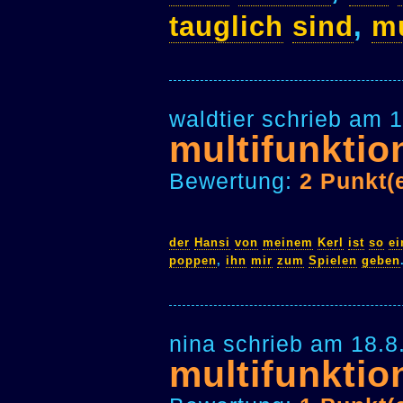
tauglich
sind
,
mu
waldtier schrieb am 
multifunktio
Bewertung:
2 Punkt(
der
Hansi
von
meinem
Kerl
ist
so
e
poppen
,
ihn
mir
zum
Spielen
geben
nina schrieb am 18.8
multifunktio