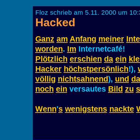
Floz schrieb am 5.11. 2000 um 10:
Hacked
Ganz
am
Anfang
meiner
Int
worden
.
Im
Internetcafé!
Plötzlich
erschien
da
ein
kle
Hacker
höchstpersönlich
!),
völlig
nichtsahnend
),
und
d
noch
ein
versautes
Bild
zu
Wenn
'
s
wenigstens
nackte