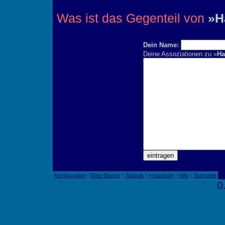
Was ist das Gegenteil von
»H
Dein Name:
Deine Assoziationen zu »
Ha
Konfiguration
|
Web-Blaster
|
Statistik
|
»Hacked«
|
Hilfe
|
Startseite
0