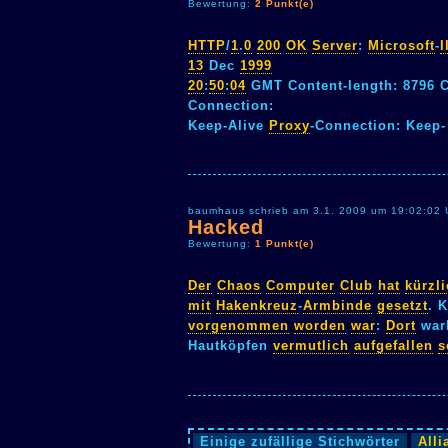
Bewertung:
2 Punkt(e)
HTTP
/
1
.
0
200
OK
Server
:
Microsoft
-
I
13
Dec
1999
20
:
50
:
04
GMT Content-length: 8796 C
Connection:
Keep-Alive
Proxy
-Connection: Keep-
baumhaus schrieb am 3.1. 2009 um 19:02:02 
Hacked
Bewertung:
1 Punkt(e)
Der
Chaos
Computer
Club
hat
kürzl
mit
Hakenkreuz
-
Armbinde
gesetzt
. 
vorgenommen
worden
war
:
Dort
wa
Hautköpfen
vermutlich
aufgefallen
s
Einige zufällige Stichwörter
Alli