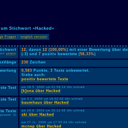
 zum Stichwort »Hacked«
ige Fragen
| (
english version
)
tichwort
12
, davon
12
(
100,00%
) mit einer Bewertung über de
lgen
unten
)
(-3) und
7
positiv bewertete (
58,33%
)
extlänge
230
Zeichen
ewertung
0,583
Punkte,
3
Texte unbewertet.
Siehe auch:
positiv bewertete Texte
rste Text
am 28.5. 2000 um 01:59:16 Uhr schrieb
[k]ona über Hacked
ste Text
am 3.1. 2009 um 19:02:02 Uhr schrieb
baumhaus über Hacked
te Texte
am 19.6. 2003 um 20:12:36 Uhr schrieb
ski über Hacked
sgesamt: 3)
am 27.11. 2006 um 17:55:04 Uhr schrieb
mcnep über Hacked