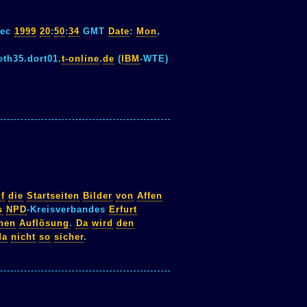
ec
1999
20
:
50
:
34
GMT
Date
:
Mon
,
th35.dort01.
t-online
.
de
(
IBM
-WTE)
f
die
Startseiten
Bilder
von
Affen
s
NPD
-Kreisverbandes
Erfurt
nen
Auflösung
.
Da
wird
den
da
nicht
so
sicher
.