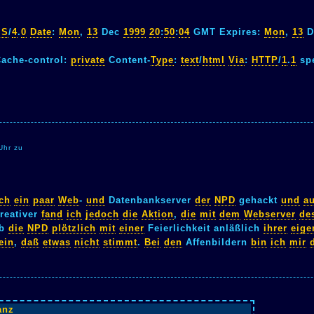
IS
/
4
.
0
Date
:
Mon
,
13
Dec
1999
20
:
50
:
04
GMT Expires:
Mon
,
13
D
ache-control:
private
Content-
Type
:
text
/
html
Via
:
HTTP
/
1
.
1
spe
Uhr zu
ich
ein
paar
Web
-
und
Datenbankserver
der
NPD
gehackt
und
au
Kreativer
fand
ich
jedoch
die
Aktion
,
die
mit
dem
Webserver
de
rb
die
NPD
plötzlich
mit
einer
Feierlichkeit anläßlich
ihrer
eige
ein
,
daß
etwas
nicht
stimmt
.
Bei
den
Affenbildern
bin
ich
mir
anz