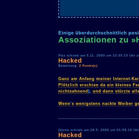
Einige überdurchschnittlich posi
Assoziationen zu 
Floz schrieb am 5.11. 2000 um 10:35:15 Uhr z
Hacked
Bewertung:
2 Punkt(e)
Ganz
am
Anfang
meiner
Internet
-
Kar
Plötzlich
erschien
da
ein
kleines
Fe
nichtsahnend
),
und
dann
stürzte
all
Wenn
'
s
wenigstens
nackte
Weiber
g
[k]ona schrieb am 28.5. 2000 um 01:59:16 Uh
Hacked