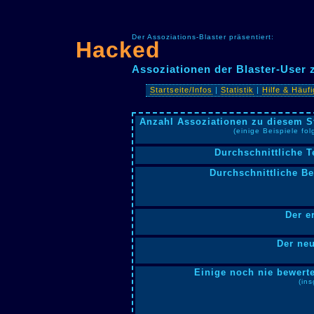
Der Assoziations-Blaster präsentiert:
Hacked
Assoziationen der Blaster-User
Startseite/Infos
|
Statistik
|
Hilfe & Häuf
Anzahl Assoziationen zu diesem S
(einige Beispiele fo
Durchschnittliche T
Durchschnittliche B
Der e
Der neu
Einige noch nie bewerte
(in