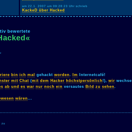
am 22.1. 2007 um 09:28:23 Uhr schrieb
KackeD über Hacked
tiv bewertete
»Hacked«
u
riere
bin
ich
mal
gehackt
worden
.
Im
Internetcafé!
nster
mit
Chat
(
mit
dem
Hacker
höchstpersönlich
!),
wir
wechse
es
ab
und
es
war
nur
noch
ein
versautes
Bild
zu
sehen
.
ewesen
wären
...
r zu