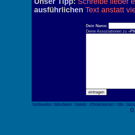
Unser Tipp:
Schreibe lieber 
ausführlichen
Text anstatt vi
Dein Name:
Deine Assoziationen zu »
Pf
Konfiguration
|
Web-Blaster
|
Statistik
|
»Pferdemetzger«
|
Hilfe
|
Starts
0