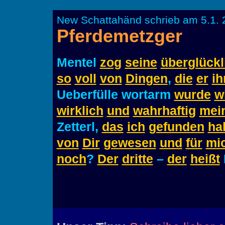
New Schattahänd schrieb am 5.1. 
Pferdemetzger
Mentel
zog
seine
überglückl
so
voll
von
Dingen
,
die
er
ih
Ueberfülle wortarm
wurde
w
wirklich
und
wahrhaftig
mei
Zetterl,
das
ich
gefunden
ha
von
Dir
gewesen
und
für
mi
noch
?
Der
dritte
–
der
heißt