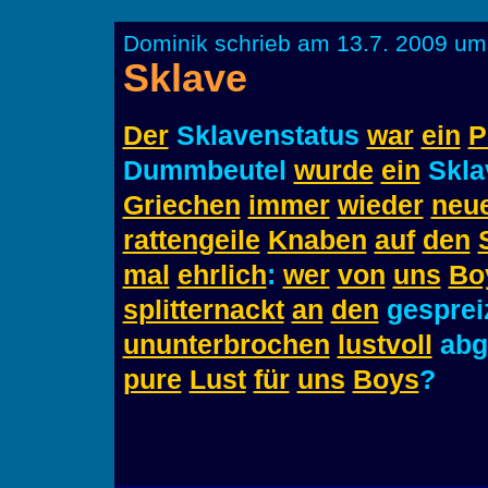
Dominik schrieb am 13.7. 2009 um
Sklave
Der
Sklavenstatus
war
ein
P
Dummbeutel
wurde
ein
Skla
Griechen
immer
wieder
neu
rattengeile
Knaben
auf
den
mal
ehrlich
:
wer
von
uns
Bo
splitternackt
an
den
gesprei
ununterbrochen
lustvoll
abg
pure
Lust
für
uns
Boys
?