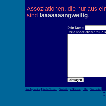
Assoziationen, die nur aus e
sind
laaaaaaangweilig
.
Dein Name:
Deine Assoziationen zu »
Sk
Konfiguration
|
Web-Blaster
|
Statistik
|
»Sklave«
|
Hilfe
|
Startseite
0