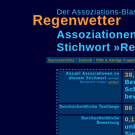
Der Assoziations-Blas
Regenwetter
Assoziationen
Stichwort »R
Startseite/Infos
|
Statistik
|
Hilfe & Häufige Frage
Anzahl Assoziationen zu
38
diesem Stichwort
(einige
Be
Beispiele folgen
unten
)
Sc
bew
Durchschnittliche Textlänge
86
Durchschnittliche
0,
Bewertung
un
Si