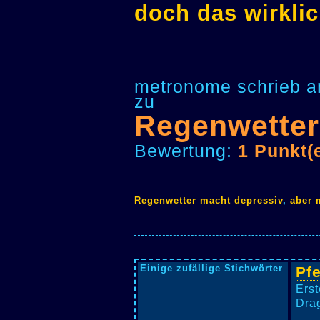
doch
das
wirkli
metronome schrieb a
zu
Regenwetter
Bewertung:
1 Punkt(
Regenwetter
macht
depressiv
,
aber
Einige zufällige Stichwörter
Pf
Erst
Drag