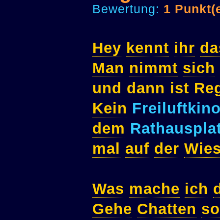
Bewertung:
1 Punkt(
Hey
kennt
ihr
da
Man
nimmt
sich
und
dann
ist
Re
Kein
Freiluftkin
dem
Rathauspla
mal
auf
der
Wie
Was
mache
ich
Gehe
Chatten
so