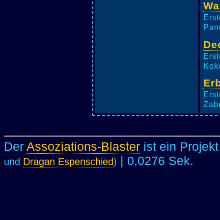
Wa
Erst
Pand
De
Erst
Koko
Er
Erst
Zabu
Der
Assoziations-Blaster
ist ein Projek
| 0,0276 Sek.
und
Dragan Espenschied
)