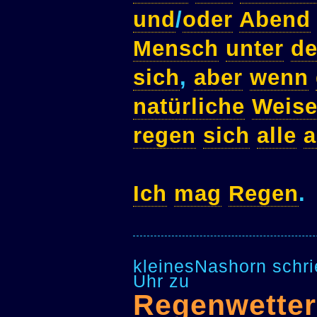
und
/
oder
Abend
Mensch
unter
de
sich
,
aber
wenn
natürliche
Weis
regen
sich
alle
a
Ich
mag
Regen
.
kleinesNashorn schr
Uhr zu
Regenwetter