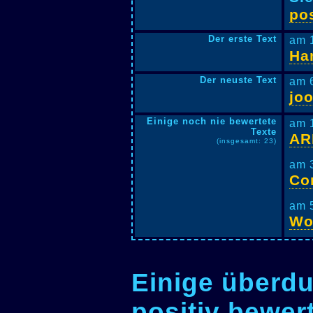
pos
Der erste Text
am 
Ha
Der neuste Text
am 
jo
Einige noch nie bewertete
am 
Texte
AR
(insgesamt: 23)
am 
Co
am 
Wo
Einige überdu
positiv bewer