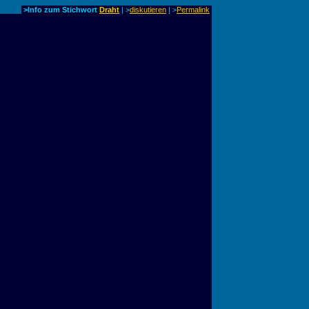
>Info zum Stichwort
Draht
| >
diskutieren
|
>
Permalink