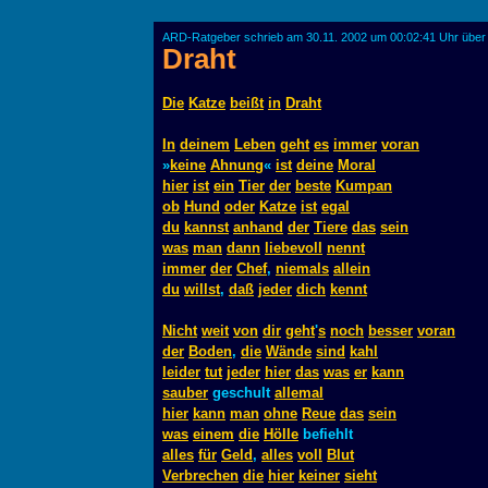
ARD-Ratgeber schrieb am 30.11. 2002 um 00:02:41 Uhr über
Draht
Die
Katze
beißt
in
Draht
In
deinem
Leben
geht
es
immer
voran
»
keine
Ahnung
«
ist
deine
Moral
hier
ist
ein
Tier
der
beste
Kumpan
ob
Hund
oder
Katze
ist
egal
du
kannst
anhand
der
Tiere
das
sein
was
man
dann
liebevoll
nennt
immer
der
Chef
,
niemals
allein
du
willst
,
daß
jeder
dich
kennt
Nicht
weit
von
dir
geht
'
s
noch
besser
voran
der
Boden
,
die
Wände
sind
kahl
leider
tut
jeder
hier
das
was
er
kann
sauber
geschult
allemal
hier
kann
man
ohne
Reue
das
sein
was
einem
die
Hölle
befiehlt
alles
für
Geld
,
alles
voll
Blut
Verbrechen
die
hier
keiner
sieht