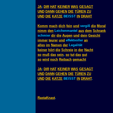
JA
;
DIR
HAT
KEINER
WAS
GESAGT
UND
DANN
GEHEN
DIE
TÜREN
ZU
UND
DIE
KATZE
BEISST
IN
DRAHT
Komm
mach
dich
fein
und
vergiß
die
Moral
nimm
den
Leichenmantel
aus
dem
Schrank
schmier
dir
die
Augen
und
dein
Gesicht
immer
teurer
und
effektvoller
an
alles
im
Namen
der
Legalität
keiner
hört
die
Schreie
in
der
Nacht
so
muß
das
sein
,
so
tut
das
gut
so
wird
noch
Reibach
gemacht
JA
;
DIR
HAT
KEINER
WAS
GESAGT
UND
DANN
GEHEN
DIE
TÜREN
ZU
UND
DIE
KATZE
BEISST
IN
DRAHT
.
RastaKnast
.