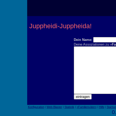
Juppheidi-Juppheida!
Dein Name:
Deine Assoziationen zu »
Fa
Konfiguration
|
Web-Blaster
|
Statistik
|
»Familienväter«
|
Hilfe
|
Startse
0