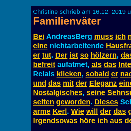
Christine schrieb am 16.12. 2019 
Familienväter
Bei
AndreasBerg
muss
ich
eine
nichtarbeitende
Hausfr
er
tut
.
Der
ist
so
hölzern
,
da
befreit
aufatmet,
als
das
Int
Relais
klicken
,
sobald
er
na
und
das
mit
der
Eleganz
ein
Nostalgisches
,
seine
Sehns
selten
geworden
.
Dieses
Sch
arme
Kerl
.
Wie
will
der
das
Irgendsowas
höre
ich
aus
d