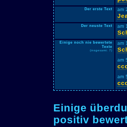
Der erste Text
am 
Jea
Der neuste Text
am 
Sc
Einige noch nie bewertete
am 
Texte
Sc
(insgesamt: 7)
am 
ccc
am 
ccc
Einige überdu
positiv bewer