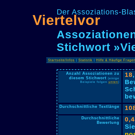
Der Assoziations-Blas
Viertelvor
Assoziationen
Stichwort »Vi
Startseite/Infos
|
Statistik
|
Hilfe & Häufige Frage
Anzahl Assoziationen zu
18
diesem Stichwort
(einige
Be
Beispiele folgen
unten
)
Sc
bew
Durchschnittliche Textlänge
10
Durchschnittliche
0,
Bewertung
Si
pos