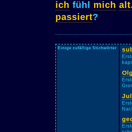
ich
fühl
mich
alt
passiert
?
Einige zufällige Stichwörter
su
Erst
kapi
Ol
Erst
Gron
Jul
Erst
Nach
ge
Erst
schm