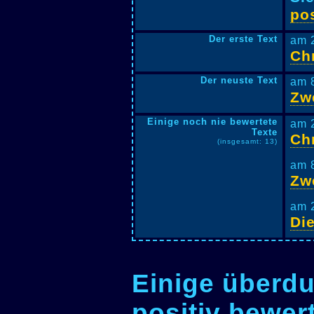
pos
Der erste Text
am 
Ch
Der neuste Text
am 
Zw
Einige noch nie bewertete
am 
Texte
Ch
(insgesamt: 13)
am 
Zw
am 
Di
Einige überdu
positiv bewer