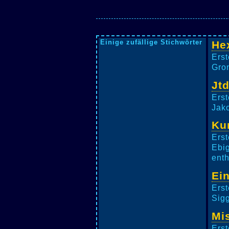
Einige zufällige Stichwörter
He
Erst
Gron
Jt
Erst
Jako
Ku
Erst
Ebig
enth
Ei
Erst
Sigg
Mis
Erst