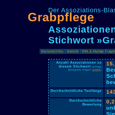
Der Assoziations-Blas
Grabpflege
Assoziationen
Stichwort »Gr
Startseite/Infos
|
Statistik
|
Hilfe & Häufige Frage
Anzahl Assoziationen zu
15
diesem Stichwort
(einige
Be
Beispiele folgen
unten
)
Sc
bew
Durchschnittliche Textlänge
14
Durchschnittliche
0,
Bewertung
un
Si