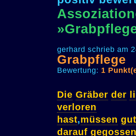
Assoziation
»Grabpfleg
gerhard schrieb am 2
Grabpflege
Bewertung:
1 Punkt(
Die
Gräber
der
l
verloren
hast
,
müssen
gu
darauf
gegosse