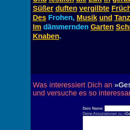
Süßer
duften
vergilbte
Früc
Des
Frohen,
Musik
und
Tan
Im
dämmernden
Garten
Schr
Knaben
.
Was interessiert Dich an
»Ges
und versuche es so interessa
Dein Name:
Deine Assoziationen zu »
Ge