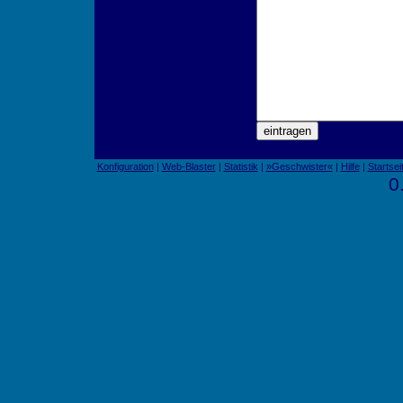
Konfiguration
|
Web-Blaster
|
Statistik
|
»Geschwister«
|
Hilfe
|
Startsei
0