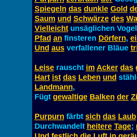
Spiegeln
das
dunkle
Gold
d
Saum
und
Schwärze
des
Wa
Vielleicht
unsäglichen Vogel
Pfad
an
finsteren
Dörfern
,
e
Und
aus
verfallener Bläue
tr
Leise
rauscht
im
Acker
das
Hart
ist
das
Leben
und
stähl
Landmann
,
Fügt
gewaltige
Balken
der
Z
Purpurn
färbt
sich
das
Laub
Durchwandelt
heitere
Tage
;
Und
festlich
die
Luft
in
gerä