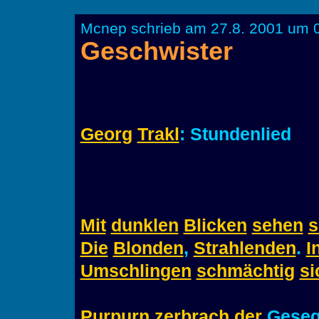
Mcnep schrieb am 27.8. 2001 um 0
Geschwister
Georg
Trakl
: Stundenlied
Mit
dunklen
Blicken
sehen
s
Die
Blonden
,
Strahlenden
.
I
Umschlingen
schmächtig
si
Purpurn
zerbrach
der
Geseg