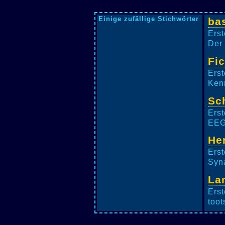
Einige zufällige Stichwörter
ba
Erst
Der 
Fi
Erst
Kenn
Sc
Erst
EEG²
He
Erst
Syn
La
Erst
toot