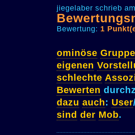
jiegelaber schrieb a
Bewertungs
Bewertung:
1 Punkt(
ominöse
Grupp
eigenen
Vorstel
schlechte
Assoz
Bewerten
durchz
dazu
auch
:
User
sind
der
Mob
.