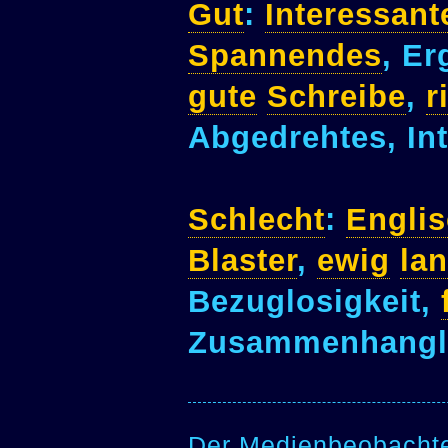
Gut
:
Interessant
Spannendes
, Er
gute
Schreibe
,
r
Abgedrehtes, Int
Schlecht
:
Engli
Blaster
,
ewig
la
Bezuglosigkeit,
Zusammenhangl
Der Medienbeobachter