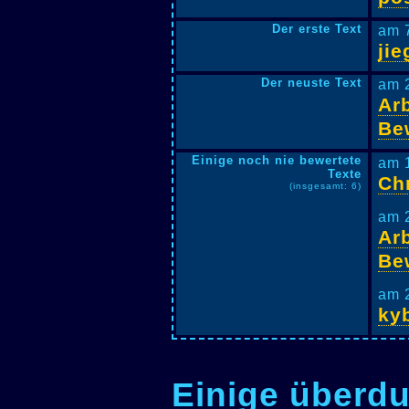
Der erste Text
am 
ji
Der neuste Text
am 
Arb
Be
Einige noch nie bewertete
am 
Texte
Ch
(insgesamt: 6)
am 
Arb
Be
am 
ky
Einige überdu