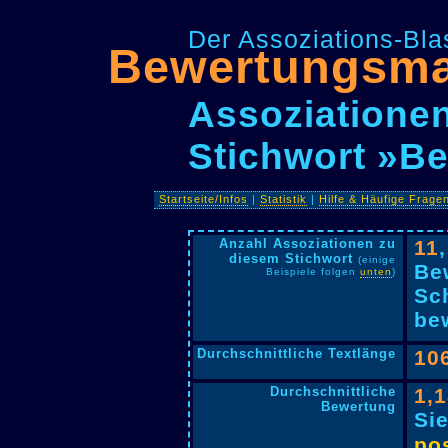
Der Assoziations-Blas
Bewertungsma
Assoziationen
Stichwort »B
Startseite/Infos
|
Statistik
|
Hilfe & Häufige Frage
Anzahl Assoziationen zu
11
diesem Stichwort
(einige
Be
Beispiele folgen
unten
)
Sc
bew
Durchschnittliche Textlänge
10
Durchschnittliche
1,
Bewertung
Si
pos