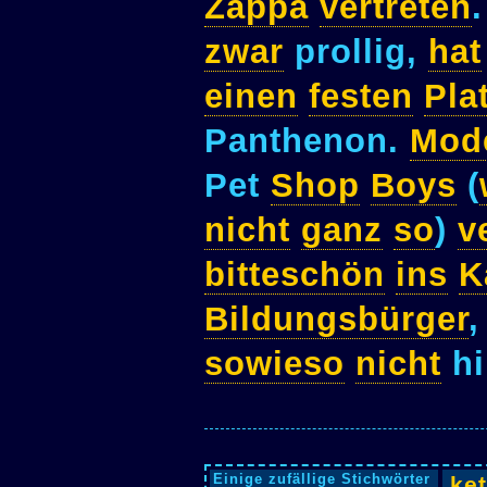
Zappa
vertreten
zwar
prollig,
hat
einen
festen
Pla
Panthenon.
Mod
Pet
Shop
Boys
(
nicht
ganz
so
)
v
bitteschön
ins
K
Bildungsbürger
sowieso
nicht
hi
Einige zufällige Stichwörter
ke