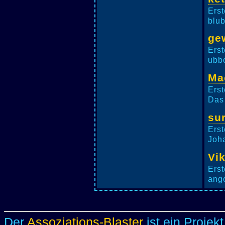
Erst
blub
ge
Erst
ubbo
Ma
Erst
Das 
su
Erst
Joha
Vi
Erst
ango
Der
Assoziations-Blaster
ist ein Projek