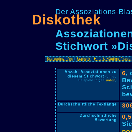
Der Assoziations-Blas
Diskothek
Assoziationen
Stichwort »D
Startseite/Infos
|
Statistik
|
Hilfe & Häufige Frage
Anzahl Assoziationen zu
6
,
diesem Stichwort
(einige
Be
Beispiele folgen
unten
)
Sc
bew
Durchschnittliche Textlänge
30
Durchschnittliche
0,
Bewertung
Si
pos