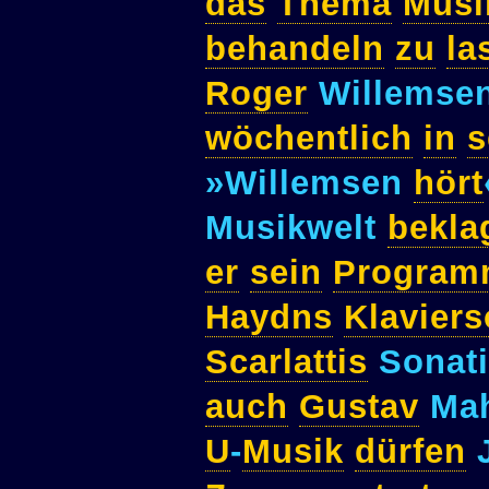
das
Thema
Musi
behandeln
zu
la
Roger
Willemse
wöchentlich
in
s
»Willemsen
hört
Musikwelt
bekla
er
sein
Progra
Haydns
Klavier
Scarlattis
Sonat
auch
Gustav
Mah
U
-
Musik
dürfen