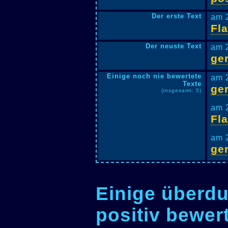
Der erste Text
am 
Fl
Der neuste Text
am 
ge
Einige noch nie bewertete
am 
Texte
ger
(insgesamt: 5)
am 
Fl
am 
ge
Einige überdu
positiv bewer