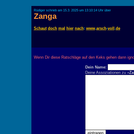
Rüdiger schrieb am 15.3. 2025 um 13:10:14 Uhr über
Zanga
Schaut
doch
mal
hier
nach
:
www
.
arsch
-
voll
.
de
Wenn Dir diese Ratschläge auf den Keks gehen dann ignor
Dein Name:
Deine Assoziationen zu »
Za