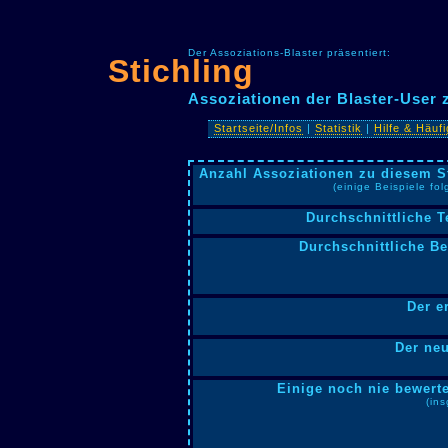
Der Assoziations-Blaster präsentiert:
Stichling
Assoziationen der Blaster-User 
Startseite/Infos
|
Statistik
|
Hilfe & Häuf
Anzahl Assoziationen zu diesem S
(einige Beispiele fo
Durchschnittliche T
Durchschnittliche B
Der e
Der neu
Einige noch nie bewerte
(in