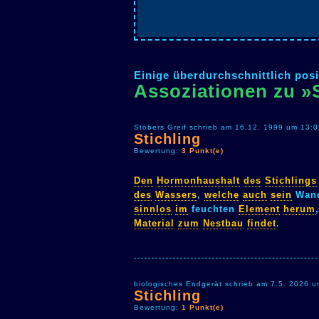
Einige überdurchschnittlich posi
Assoziationen zu »S
Stöbers Greif schrieb am 16.12. 1999 um 13:0
Stichling
Bewertung:
3 Punkt(e)
Den
Hormonhaushalt
des
Stichlings
des
Wassers
,
welche
auch
sein
Wand
sinnlos
im
feuchten
Element
herum
Material
zum
Nestbau
findet
.
biologisches Endgerät schrieb am 7.5. 2026 u
Stichling
Bewertung:
1 Punkt(e)