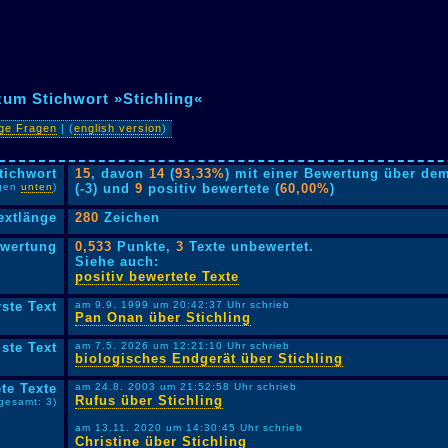
zum Stichwort »Stichling«
ige Fragen
| (
english version
)
tichwort
15
, davon
14
(
93,33%
) mit einer Bewertung über dem
lgen
unten
)
(-3) und
9
positiv bewertete (
60,00%
)
extlänge
280
Zeichen
ewertung
0,533
Punkte,
3
Texte unbewertet.
Siehe auch:
positiv bewertete Texte
rste Text
am 9.9. 1999 um 20:42:37 Uhr schrieb
Pan Onan über Stichling
ste Text
am 7.5. 2026 um 12:21:10 Uhr schrieb
biologisches Endgerät über Stichling
te Texte
am 24.8. 2003 um 21:52:58 Uhr schrieb
Rufus über Stichling
sgesamt: 3)
am 13.11. 2020 um 14:30:45 Uhr schrieb
Christine über Stichling