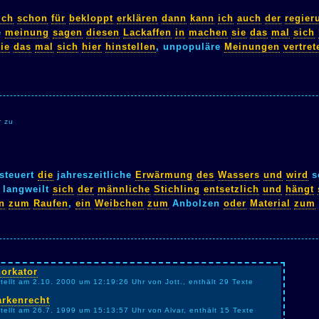
ich
schon
für
bekloppt
erklären
dann
kann
ich
auch
der
regier
e
meinung
sagen
diesen
Lackaffen
in
machen
sie
das
mal
sich
ie
das
mal
sich
hier
hinstellen
, unpopuläre
Meinungen
vertret
r zu
steuert
die
jahreszeitliche
Erwärmung
des
Wassers
und
wird
s
langweilt
sich
der
männliche
Stichling
entsetzlich
und
hängt
n
zum
Raufen
,
ein
Weibchen
zum
Anbolzen
oder
Material
zum
orkator
tellt am 2.10. 2000 um 12:19:26 Uhr von Jott., enthält 29 Texte
rkenrecht
stellt am 26.7. 1999 um 15:13:57 Uhr von Alvar, enthält 15 Texte