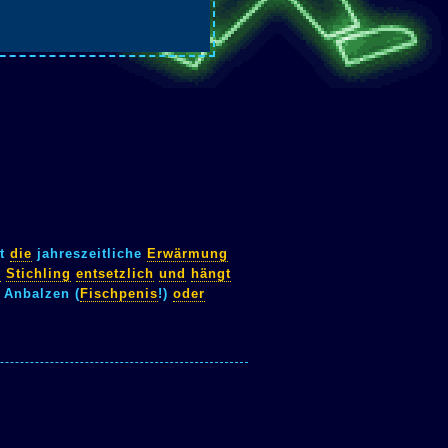
rt
die
jahreszeitliche
Erwärmung
e
Stichling
entsetzlich
und
hängt
Anbalzen (
Fischpenis
!)
oder