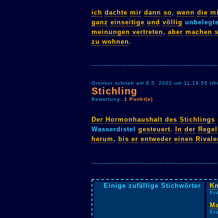
ich
dachte
mir
dann
so
,
wenn
die
m
ganz
einseitige
und
völlig
unbelegt
meinungen
vertreten
,
aber
machen
s
zu
wohnen
.
Gronkor schrieb am 8.5. 2002 um 11:19:55 Uh
Stichling
Bewertung:
1 Punkt(e)
Der
Hormonhaushalt
des
Stichlings
Wasserdistel
gesteuert
.
In
der
Regel
herum
,
bis
er
entweder
einen
Rivale
Einige zufällige Stichwörter
Kn
Ers
Ma
Er