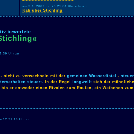
am 3.4. 2007 um 23:21:04 Uhr schrieb
Kah über Stichling
tiv bewertete
tichling«
2:39 Uhr zu
-
nicht
zu
verwechseln
mit
der
gemeinen Wasserdistel
-
steue
erverhalten steuert.
In
der
Regel
langweilt
sich
der
männlich
,
bis
er
entweder
einen
Rivalen
zum
Raufen
,
ein
Weibchen
zum
m 12:21:10 Uhr zu