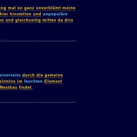
ung
mal
so
ganz
unverblümt
meine
hier
hinstellen
und
unpopuläre
en
und
gleichzeitig
mitten
da
drin
einerseits
durch
die
gemeine
sinnlos
im
feuchten
Element
Nestbau
findet
.