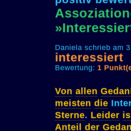
Assoziation
»Interessier
Daniela schrieb am 3
interessiert
Bewertung:
1 Punkt(
Von
allen
Gedan
meisten
die
Inte
Sterne
.
Leider
is
Anteil
der
Geda