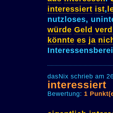
interessiert
ist
,
l
nutzloses, unint
würde
Geld
verd
könnte
es
ja
nic
Interessensbere
dasNix schrieb am 2
interessiert
Bewertung:
1 Punkt(