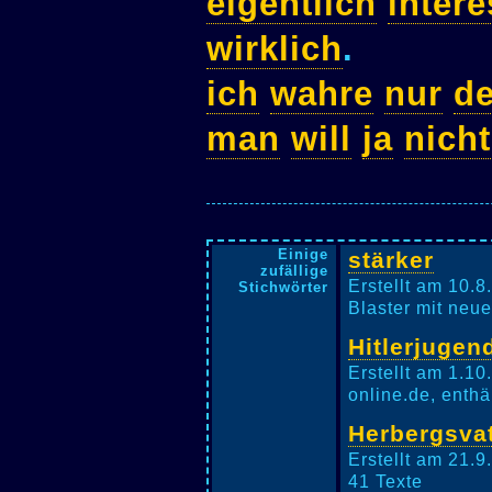
eigentlich
intere
wirklich
.
ich
wahre
nur
d
man
will
ja
nicht
Einige
stärker
zufällige
Erstellt am 10.8
Stichwörter
Blaster mit neue
Hitlerjugen
Erstellt am 1.1
online.de, enthä
Herbergsva
Erstellt am 21.9
41 Texte