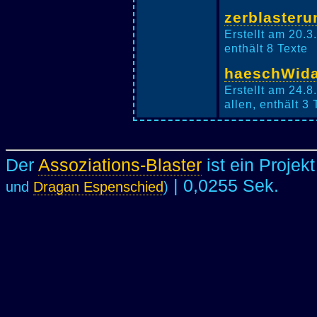
zerblasteru
Erstellt am 20.
enthält 8 Texte
haeschWida
Erstellt am 24.
allen, enthält 3 
Der
Assoziations-Blaster
ist ein Projek
| 0,0255 Sek.
und
Dragan Espenschied
)