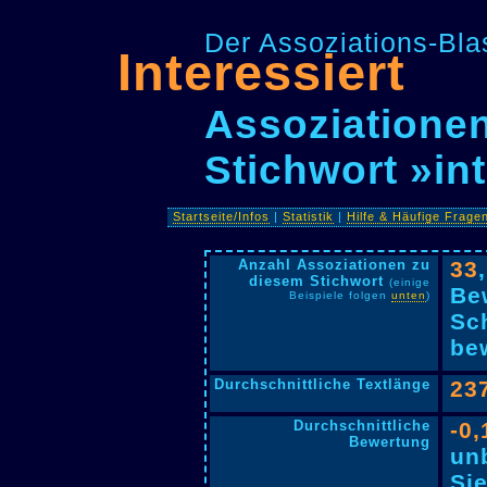
Der Assoziations-Blas
Interessiert
Assoziationen
Stichwort »int
Startseite/Infos
|
Statistik
|
Hilfe & Häufige Frage
Anzahl Assoziationen zu
33
diesem Stichwort
(einige
Be
Beispiele folgen
unten
)
Sc
bew
Durchschnittliche Textlänge
23
Durchschnittliche
-0,
Bewertung
un
Si