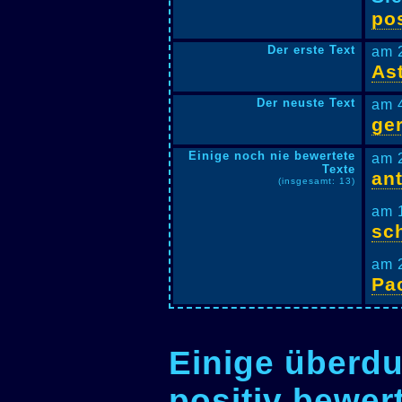
pos
Der erste Text
am 
Ast
Der neuste Text
am 4
ger
Einige noch nie bewertete
am 
Texte
ant
(insgesamt: 13)
am 
sch
am 
Pa
Einige überdu
positiv bewer