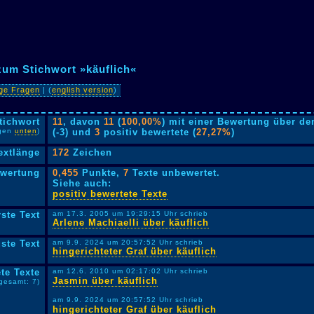
zum Stichwort »käuflich«
ige Fragen
| (
english version
)
tichwort
11
, davon
11
(
100,00%
) mit einer Bewertung über de
lgen
unten
)
(-3) und
3
positiv bewertete (
27,27%
)
extlänge
172
Zeichen
ewertung
0,455
Punkte,
7
Texte unbewertet.
Siehe auch:
positiv bewertete Texte
rste Text
am 17.3. 2005 um 19:29:15 Uhr schrieb
Arlene Machiaelli über käuflich
ste Text
am 9.9. 2024 um 20:57:52 Uhr schrieb
hingerichteter Graf über käuflich
te Texte
am 12.6. 2010 um 02:17:02 Uhr schrieb
Jasmin über käuflich
sgesamt: 7)
am 9.9. 2024 um 20:57:52 Uhr schrieb
hingerichteter Graf über käuflich