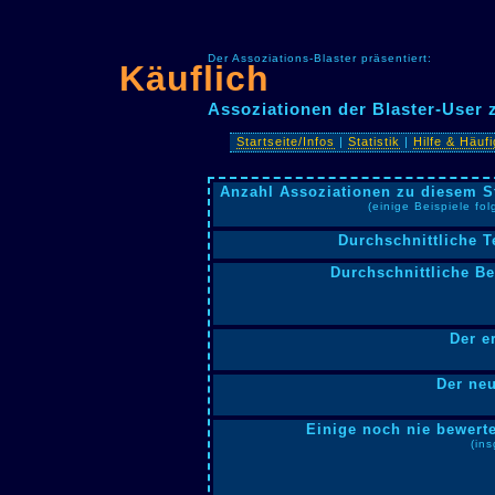
Der Assoziations-Blaster präsentiert:
Käuflich
Assoziationen der Blaster-User 
Startseite/Infos
|
Statistik
|
Hilfe & Häuf
Anzahl Assoziationen zu diesem S
(einige Beispiele fo
Durchschnittliche T
Durchschnittliche B
Der e
Der neu
Einige noch nie bewerte
(in