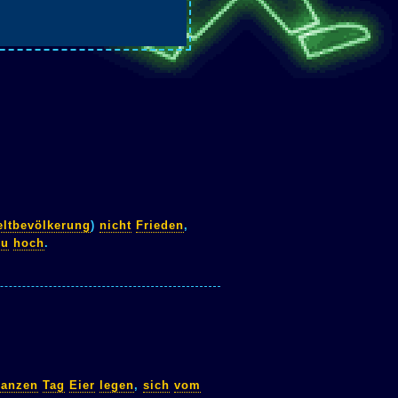
ltbevölkerung
)
nicht
Frieden
,
zu
hoch
.
ganzen
Tag
Eier
legen
,
sich
vom