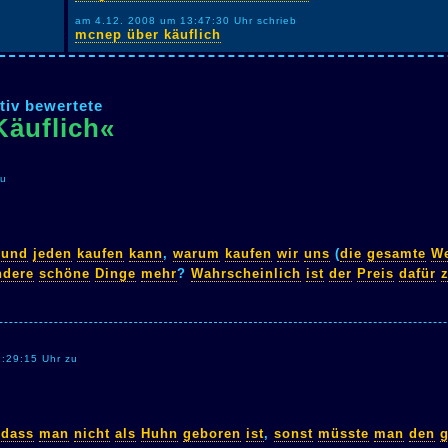
am 4.12. 2008 um 13:47:30 Uhr schrieb
mcnep über käuflich
tiv bewertete
Käuflich«
zu
und
jeden
kaufen
kann
,
warum
kaufen
wir
uns
(
die
gesamte
We
ndere
schöne
Dinge
mehr
?
Wahrscheinlich
ist
der
Preis
dafür
9:29:15 Uhr zu
,
dass
man
nicht
als
Huhn
geboren
ist
,
sonst
müsste
man
den