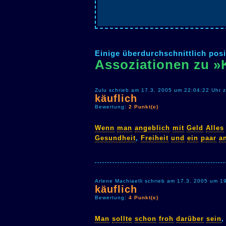
Einige überdurchschnittlich posi
Assoziationen zu »
Zulu schrieb am 17.3. 2005 um 22:04:22 Uhr 
käuflich
Bewertung:
2 Punkt(e)
Wenn
man
angeblich
mit
Geld
Alles
Gesundheit
,
Freiheit
und
ein
paar
a
Arlene Machiaelli schrieb am 17.3. 2005 um 1
käuflich
Bewertung:
4 Punkt(e)
Man
sollte
schon
froh
darüber
sein