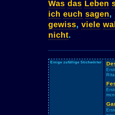
Was
das
Leben
ich
euch
sagen
,
gewiss
,
viele
wa
nicht
.
Einige zufällige Stichwörter
De
Erst
Rita
Fe
Erst
mcne
Ga
Erst