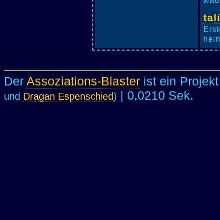
wauz
tal
Erst
hein
Der
Assoziations-Blaster
ist ein Projek
| 0,0210 Sek.
und
Dragan Espenschied
)