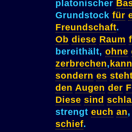
platonischer
Bas
Grundstock
für
Freundschaft
.
Ob
diese
Raum
bereithält,
ohne
zerbrechen
,
kan
sondern
es
steh
den
Augen
der
F
Diese
sind
schl
strengt
euch
an
schief
.