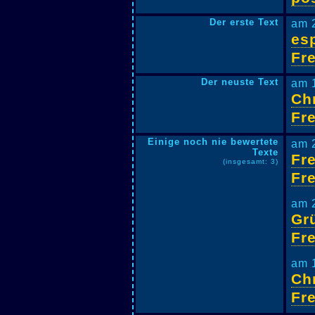
Der erste Text
am 
esp
Fr
Der neuste Text
am 
Chr
Fr
Einige noch nie bewertete
am 
Texte
Fre
(insgesamt: 3)
Fr
am 2
Gr
Fr
am 
Chr
Fr