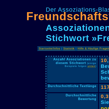
Der Assoziations-Blas
Freundschafts
Assoziationen
Stichwort »Fr
Startseite/Infos
|
Statistik
|
Hilfe & Häufige Frage
Anzahl Assoziationen zu
10
diesem Stichwort
(einige
Be
Beispiele folgen
unten
)
Sc
bew
Durchschnittliche Textlänge
11
Durchschnittliche
0,
Bewertung
Si
pos