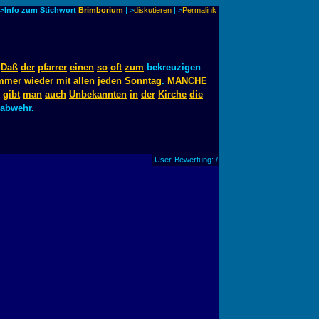
>Info zum Stichwort
Brimborium
| >
diskutieren
|
>
Permalink
.
Daß
der
pfarrer
einen
so
oft
zum
bekreuzigen
mmer
wieder
mit
allen
jeden
Sonntag
.
MANCHE
gibt
man
auch
Unbekannten
in
der
Kirche
die
abwehr.
User-Bewertung: /