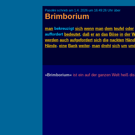
Pasolini schrieb am 1.4. 2026 um 16:49:26 Uhr über
Brimborium
man
bekreuzigt
sich
wenn
man
dem
teufel
oder
auffordert
bedeutet
,
daß
er
an
das
Böse
in
der
W
werden
auch
aufgefordert
sich
die
nackten
Händ
Hände
.
eine
Bank
weiter
.
man
dreht
sich
um
un
»Brimborium«
ist ein auf der ganzen Welt heiß di