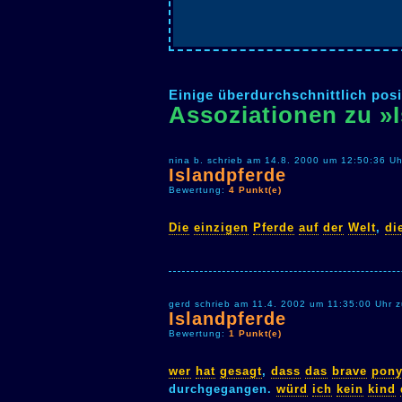
Einige überdurchschnittlich posi
Assoziationen zu »
nina b. schrieb am 14.8. 2000 um 12:50:36 Uh
Islandpferde
Bewertung:
4 Punkt(e)
Die
einzigen
Pferde
auf
der
Welt
,
di
gerd schrieb am 11.4. 2002 um 11:35:00 Uhr 
Islandpferde
Bewertung:
1 Punkt(e)
wer
hat
gesagt
,
dass
das
brave
pon
durchgegangen.
würd
ich
kein
kind