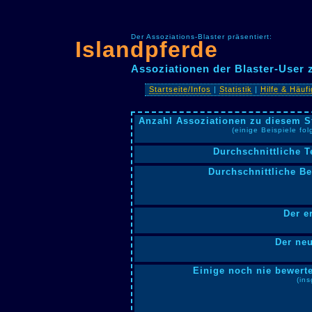
Der Assoziations-Blaster präsentiert:
Islandpferde
Assoziationen der Blaster-User 
Startseite/Infos
|
Statistik
|
Hilfe & Häuf
Anzahl Assoziationen zu diesem S
(einige Beispiele fo
Durchschnittliche T
Durchschnittliche B
Der e
Der neu
Einige noch nie bewerte
(in