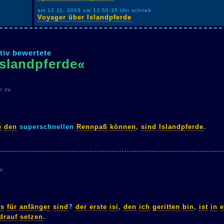
am 12.11. 2003 um 13:50:35 Uhr schrieb
Voyager über Islandpferde
tiv bewertete
Islandpferde«
r zu
e
den
superschnellen
Rennpaß
können
,
sind
Islandpferde
.
zu
ys
für
anfänger
sind
?
der
erste
isi
,
den
ich
geritten
bin
,
ist
in
drauf
setzen
.