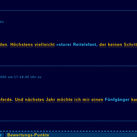
 zu
rden
.
Höchstens
vielleicht
»sturer Reitelefant,
der
keinen
Schrit
2000 um 17:18:40 Uhr zu
pferde
.
Und
nächstes
Jahr
möchte
ich
mir
einen
Fünfgänger
ka
r
Bewertungs-Punkte