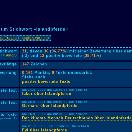
zum Stichwort »Islandpferde«
ige Fragen
| (
english version
)
tichwort
31
, davon
30
(
96,77%
) mit einer Bewertung über dem
lgen
unten
)
(-3) und
12
positiv bewertete (
38,71%
)
extlänge
147
Zeichen
ewertung
0,161
Punkte,
9
Texte unbewertet.
Siehe auch:
positiv bewertete Texte
rste Text
am 14.8. 2000 um 12:49:33 Uhr schrieb
fakur über Islandpferde
ste Text
am 25.6. 2026 um 09:39:33 Uhr schrieb
Gerhard über Islandpferde
te Texte
am 16.8. 2009 um 08:18:00 Uhr schrieb
Der klügste Mensch Deutschlands über Islandpferde
sgesamt: 9)
am 21.11. 2020 um 09:45:29 Uhr schrieb
Fyi über Islandpferde