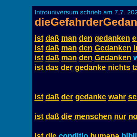
Introuniversum schrieb am 7.7. 20
dieGefahrderGeda
ist
daß
man
den
gedanken
e
ist
daß
man
den
Gedanken
i
ist
daß
man
den
Gedanken
w
ist
das
der
gedanke
nichts
t
ist
daß
der
gedanke
wahr
se
ist
daß
die
menschen
nur
n
ist
die
conditio
humana
bibl