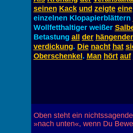
seinen
Kack
und
zeigte
eine
einzelnen Klopapierblättern
Wollfetthaltiger weißer
Salb
Betastung
all
der
hängende
verdickung
.
Die
nacht
hat
si
Oberschenkel
.
Man
hört
auf
Oben steht ein nichtssagender
»nach unten«, wenn Du Bewe