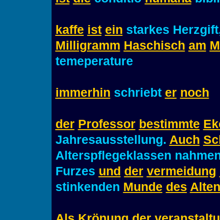
kaffe
ist
ein
starkes Herzgift
Milligramm
Haschisch
am
M
temeperature
immerhin
schriebt
er
noch
der
Professor
bestimmte
Ek
Jahresausstellung.
Auch
Sc
Alterspflegeklassen nahme
Furzes
und
der
vermeidung
stinkenden
Munde
des
Alte
Als
Krönung
der
veranstalt