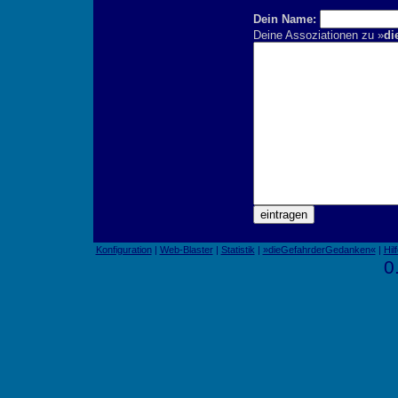
Dein Name:
Deine Assoziationen zu »
di
Konfiguration
|
Web-Blaster
|
Statistik
|
»dieGefahrderGedanken«
|
Hil
0