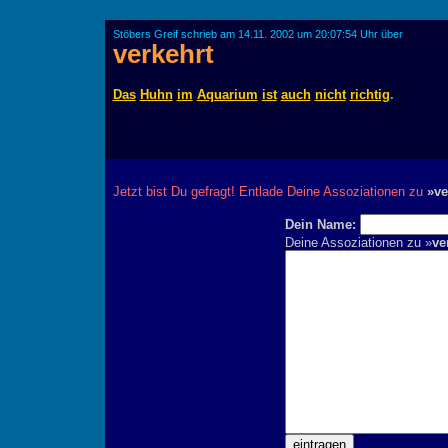
Stöbers Greif schrieb am 14.11. 2002 um 20:07:54 Uhr über
verkehrt
Das
Huhn
im
Aquarium
ist
auch
nicht
richtig
.
Jetzt bist Du gefragt! Entlade Deine Assoziationen zu
»ve
Dein Name:
Deine Assoziationen zu »
ve