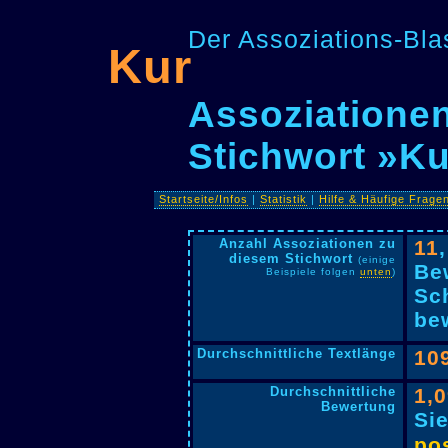
Der Assoziations-Blas
Kur
Assoziationen
Stichwort »Ku
Startseite/Infos
|
Statistik
|
Hilfe & Häufige Frage
Anzahl Assoziationen zu
11
diesem Stichwort
(einige
Be
Beispiele folgen
unten
)
Sc
bew
Durchschnittliche Textlänge
10
Durchschnittliche
1,
Bewertung
Si
pos