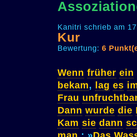
Assoziation
Kanitri schrieb am 1
Kur
Bewertung:
6 Punkt(
Wenn
früher
ein
bekam
,
lag
es
i
Frau
unfruchtba
Dann
wurde
die
Kam
sie
dann
s
man
: »
Das
Was