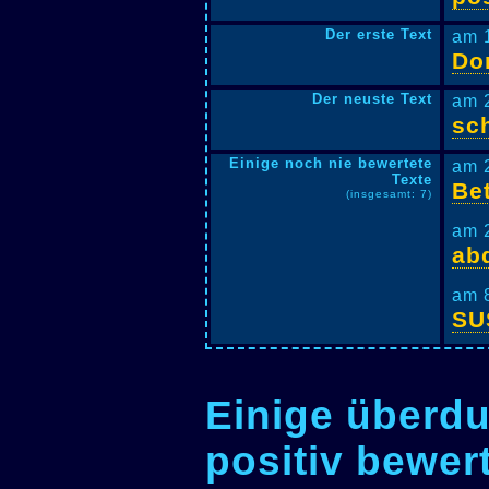
Der erste Text
am 
Do
Der neuste Text
am 
sc
Einige noch nie bewertete
am 
Texte
Bet
(insgesamt: 7)
am 
ab
am 
SU
Einige überdu
positiv bewer