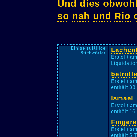
Und
dies
obwoh
so
nah
und
Rio
Einige zufällige
Lachen
Stichwörter
Erstellt a
Liquidatio
betroff
Erstellt a
enthält 33
Ismael
Erstellt a
enthält 16
Fingere
Erstellt a
enthält 5 