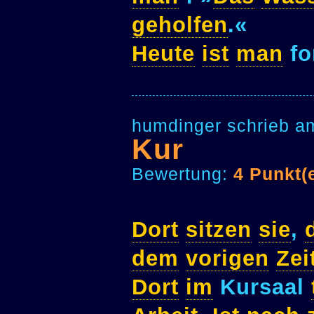
geholfen
.«
Heute
ist
man
for
humdinger schrieb a
Kur
Bewertung:
4 Punkt(
Dort
sitzen
sie
,
dem
vorigen
Zei
Dort
im
Kursaal